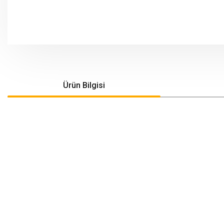
Ürün Bilgisi
Bu ürünün fiyat bilgisi, resim, ürün açıklamalarında ve diğer konularda yeters
Görüş ve önerileriniz için teşekkür ederiz.
Ürün resmi kalitesiz, bozuk veya görüntülenemiyor.
Ürün açıklamasında eksik bilgiler bulunuyor.
Ürün bilgilerinde hatalar bulunuyor.