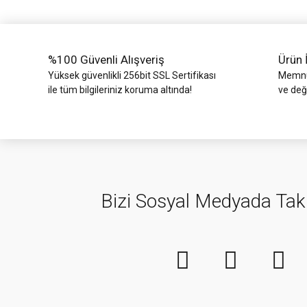
Ürün fiyatı diğer sitelerden daha pahalı.
Bu ürüne benzer farklı alternatifler olmalı.
%100 Güvenli Alışveriş
Ürün 
Yüksek güvenlikli 256bit SSL Sertifikası
Memnun
ile tüm bilgileriniz koruma altında!
ve değ
Bizi Sosyal Medyada Tak