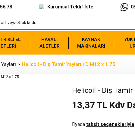
 56 78
Kurumsal Teklif İste
0
TRİKLİ EL
HAVALI
KAYNAK
YÜK
ETLERİ
ALETLER
MAKİNALARI
Ü
 Yayları
Helicoil - Diş Tamir Yayları 1D M12 x 1.75
Helicoil - Diş Tamir
13,37 TL Kdv D
yada
taksit seçenekleriyle