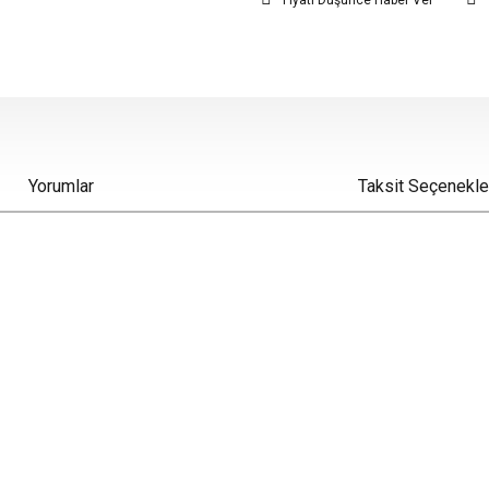
Fiyatı Düşünce Haber Ver
Yorumlar
Taksit Seçenekle
iz gördüğünüz noktaları öneri formunu kullanarak tarafımıza iletebilirsiniz.
Bu ürüne ilk yorumu siz yapın!
Yorum Yaz