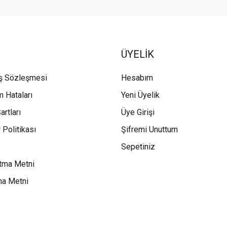
ÜYELİK
ış Sözleşmesi
Hesabım
m Hataları
Yeni Üyelik
artları
Üye Girişi
 Politikası
Şifremi Unuttum
Sepetiniz
tma Metni
ma Metni