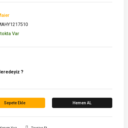
aier
MAHY1217510
tokta Var
Neredeyiz ?
Sepete Ekle
Hemen AL