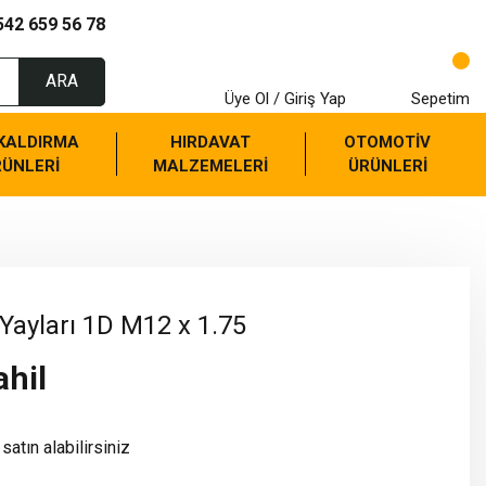
542 659 56 78
ARA
Üye Ol / Giriş Yap
Sepetim
 KALDIRMA
HIRDAVAT
OTOMOTİV
RÜNLERİ
MALZEMELERİ
ÜRÜNLERİ
 Yayları 1D M12 x 1.75
ahil
satın alabilirsiniz