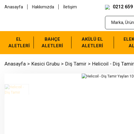
0212 659
Anasayfa
Hakkımızda
İletişim
EL
BAHÇE
AKÜLÜ EL
ELEK
ALETLERİ
ALETLERİ
ALETLERİ
AL
Anasayfa
Kesici Grubu
Diş Tamir
Helicoil - Diş Tamir