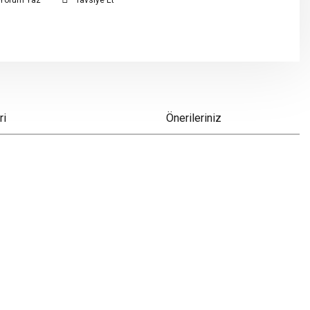
Yorum Yaz
Tavsiye Et
ri
Önerileriniz