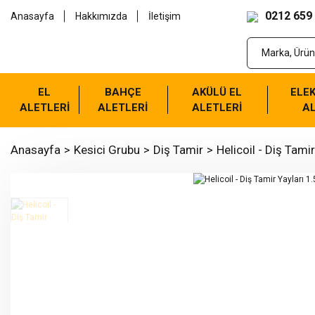
0212 659
Anasayfa
Hakkımızda
İletişim
EL
BAHÇE
AKÜLÜ EL
ELEK
ALETLERİ
ALETLERİ
ALETLERİ
AL
Anasayfa
Kesici Grubu
Diş Tamir
Helicoil - Diş Tamir