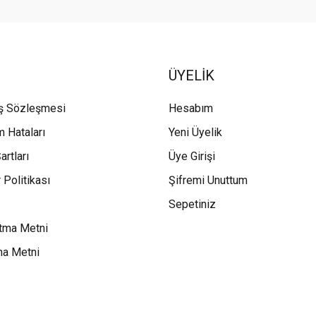
ÜYELİK
ış Sözleşmesi
Hesabım
m Hataları
Yeni Üyelik
artları
Üye Girişi
 Politikası
Şifremi Unuttum
Sepetiniz
tma Metni
ma Metni