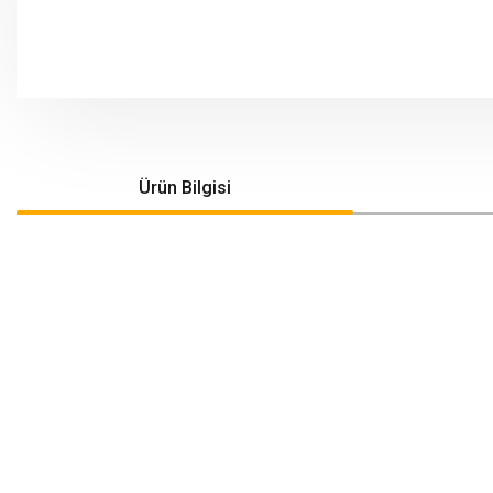
Ürün Bilgisi
Bu ürünün fiyat bilgisi, resim, ürün açıklamalarında ve diğer konularda yeters
Görüş ve önerileriniz için teşekkür ederiz.
Ürün resmi kalitesiz, bozuk veya görüntülenemiyor.
Ürün açıklamasında eksik bilgiler bulunuyor.
Ürün bilgilerinde hatalar bulunuyor.