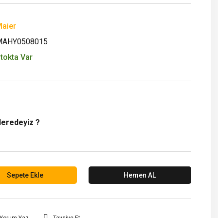
aier
MAHY0508015
tokta Var
Neredeyiz ?
Sepete Ekle
Hemen AL