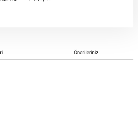
Yorum Yaz
Tavsiye Et
ri
Önerileriniz