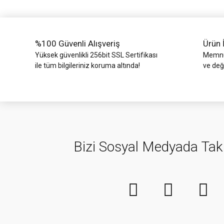
Ürün fiyatı diğer sitelerden daha pahalı.
Bu ürüne benzer farklı alternatifler olmalı.
%100 Güvenli Alışveriş
Ürün 
Yüksek güvenlikli 256bit SSL Sertifikası
Memnun
ile tüm bilgileriniz koruma altında!
ve değ
Bizi Sosyal Medyada Tak