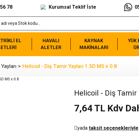
 56 78
Kurumsal Teklif İste
0
TRİKLİ EL
HAVALI
KAYNAK
YÜK
ETLERİ
ALETLER
MAKİNALARI
Ü
 Yayları
Helicoil - Diş Tamir Yayları 1.5D M5 x 0.8
Helicoil - Diş Tamir
7,64 TL Kdv Dah
yada
taksit seçenekleriyle