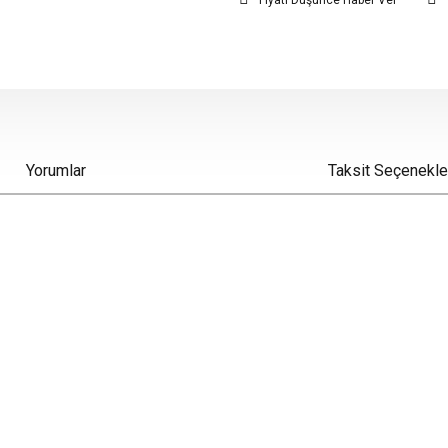
Fiyatı Düşünce Haber Ver
Yorumlar
Taksit Seçenekle
iz gördüğünüz noktaları öneri formunu kullanarak tarafımıza iletebilirsiniz.
Bu ürüne ilk yorumu siz yapın!
Yorum Yaz