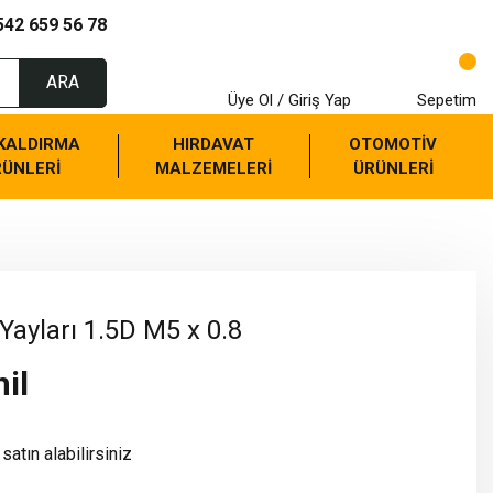
542 659 56 78
ARA
Üye Ol / Giriş Yap
Sepetim
 KALDIRMA
HIRDAVAT
OTOMOTİV
RÜNLERİ
MALZEMELERİ
ÜRÜNLERİ
 Yayları 1.5D M5 x 0.8
il
satın alabilirsiniz