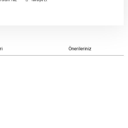
Yorum Yaz
Tavsiye Et
ri
Önerileriniz