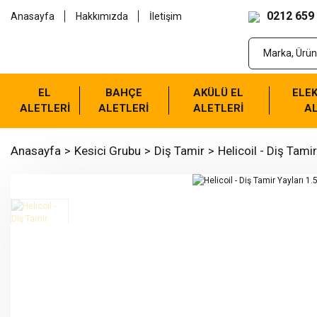
0212 659
Anasayfa
Hakkımızda
İletişim
EL
BAHÇE
AKÜLÜ EL
ELEK
ALETLERİ
ALETLERİ
ALETLERİ
AL
Anasayfa
Kesici Grubu
Diş Tamir
Helicoil - Diş Tamir