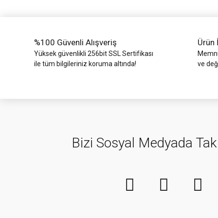
Ürün fiyatı diğer sitelerden daha pahalı.
Bu ürüne benzer farklı alternatifler olmalı.
%100 Güvenli Alışveriş
Ürün 
Yüksek güvenlikli 256bit SSL Sertifikası
Memnun
ile tüm bilgileriniz koruma altında!
ve değ
Bizi Sosyal Medyada Tak