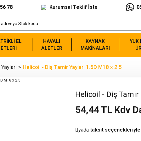
 56 78
Kurumsal Teklif İste
0
TRİKLİ EL
HAVALI
KAYNAK
YÜK
ETLERİ
ALETLER
MAKİNALARI
Ü
 Yayları
Helicoil - Diş Tamir Yayları 1.5D M18 x 2.5
Helicoil - Diş Tamir
54,44 TL Kdv D
yada
taksit seçenekleriyle