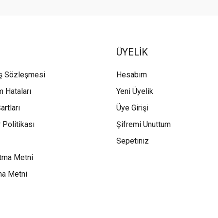
ÜYELİK
ış Sözleşmesi
Hesabım
m Hataları
Yeni Üyelik
artları
Üye Girişi
 Politikası
Şifremi Unuttum
Sepetiniz
tma Metni
ma Metni