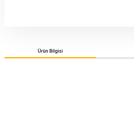
Ürün Bilgisi
Bu ürünün fiyat bilgisi, resim, ürün açıklamalarında ve diğer konularda yeters
Görüş ve önerileriniz için teşekkür ederiz.
Ürün resmi kalitesiz, bozuk veya görüntülenemiyor.
Ürün açıklamasında eksik bilgiler bulunuyor.
Ürün bilgilerinde hatalar bulunuyor.