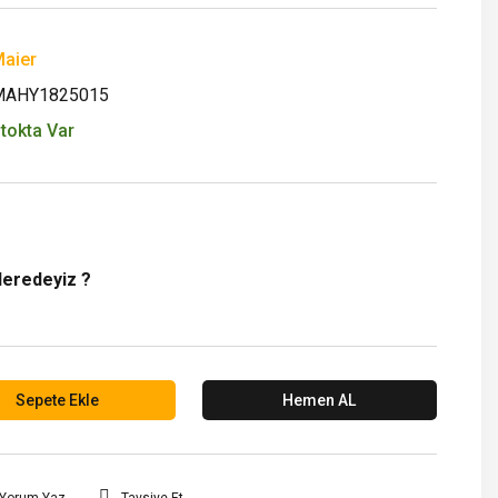
aier
MAHY1825015
tokta Var
Neredeyiz ?
Sepete Ekle
Hemen AL