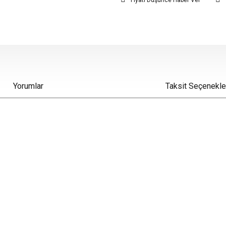
Fiyatı Düşünce Haber Ver
Yorumlar
Taksit Seçenekle
iz gördüğünüz noktaları öneri formunu kullanarak tarafımıza iletebilirsiniz.
Bu ürüne ilk yorumu siz yapın!
Yorum Yaz