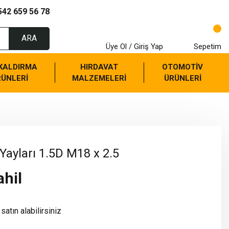
542 659 56 78
ARA
Üye Ol / Giriş Yap
Sepetim
 KALDIRMA
HIRDAVAT
OTOMOTİV
RÜNLERİ
MALZEMELERİ
ÜRÜNLERİ
 Yayları 1.5D M18 x 2.5
ahil
satın alabilirsiniz