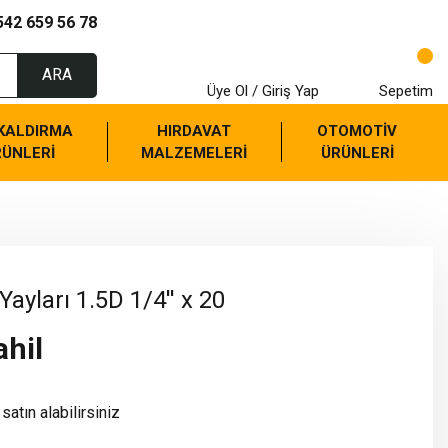
542 659 56 78
ARA
Üye Ol / Giriş Yap
Sepetim
 KALDIRMA
HIRDAVAT
OTOMOTİV
RÜNLERİ
MALZEMELERİ
ÜRÜNLERİ
Yayları 1.5D 1/4'' x 20
ahil
satın alabilirsiniz