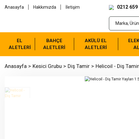
0212 659
Anasayfa
Hakkımızda
İletişim
EL
BAHÇE
AKÜLÜ EL
ELEK
ALETLERİ
ALETLERİ
ALETLERİ
AL
Anasayfa
Kesici Grubu
Diş Tamir
Helicoil - Diş Tamir