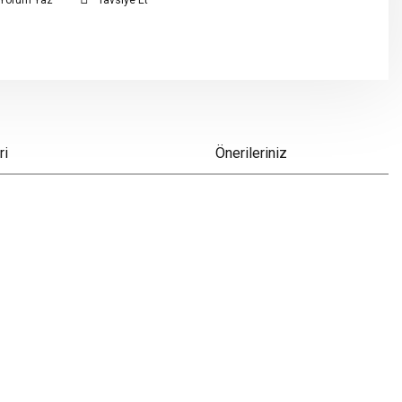
Yorum Yaz
Tavsiye Et
ri
Önerileriniz