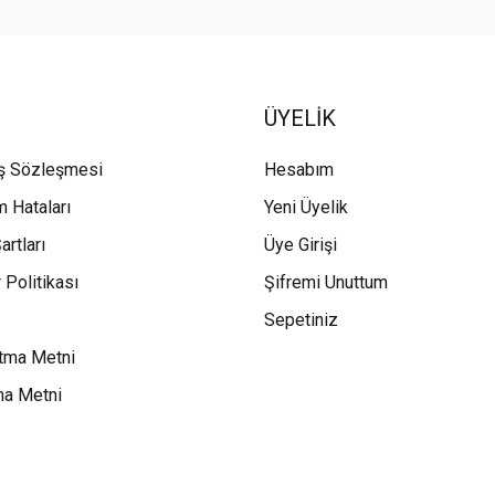
ÜYELİK
ış Sözleşmesi
Hesabım
m Hataları
Yeni Üyelik
artları
Üye Girişi
 Politikası
Şifremi Unuttum
Sepetiniz
tma Metni
ma Metni