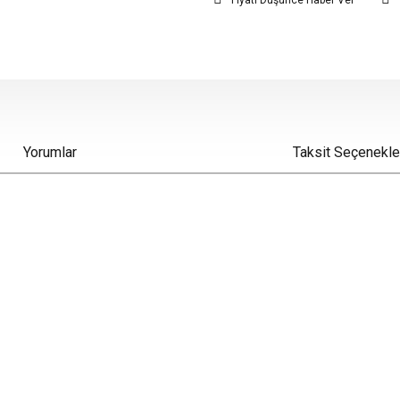
Fiyatı Düşünce Haber Ver
Yorumlar
Taksit Seçenekle
iz gördüğünüz noktaları öneri formunu kullanarak tarafımıza iletebilirsiniz.
Bu ürüne ilk yorumu siz yapın!
Yorum Yaz