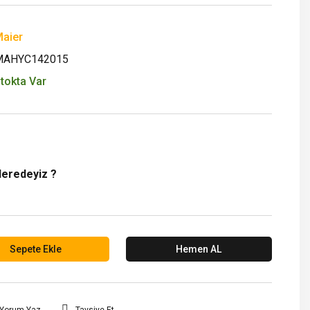
aier
MAHYC142015
tokta Var
Neredeyiz ?
Sepete Ekle
Hemen AL