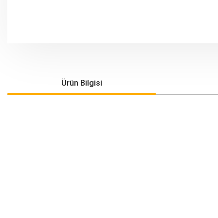
Ürün Bilgisi
Bu ürünün fiyat bilgisi, resim, ürün açıklamalarında ve diğer konularda yeters
Görüş ve önerileriniz için teşekkür ederiz.
Ürün resmi kalitesiz, bozuk veya görüntülenemiyor.
Ürün açıklamasında eksik bilgiler bulunuyor.
Ürün bilgilerinde hatalar bulunuyor.