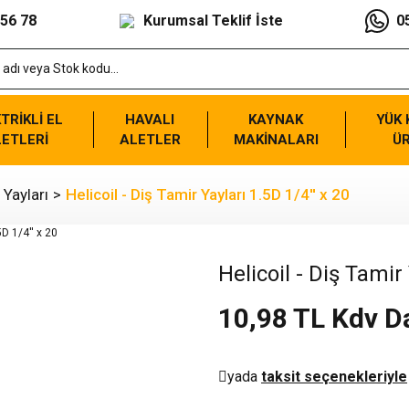
 56 78
Kurumsal Teklif İste
0
TRİKLİ EL
HAVALI
KAYNAK
YÜK
ETLERİ
ALETLER
MAKİNALARI
Ü
 Yayları
Helicoil - Diş Tamir Yayları 1.5D 1/4'' x 20
Helicoil - Diş Tamir 
10,98 TL Kdv D
yada
taksit seçenekleriyle