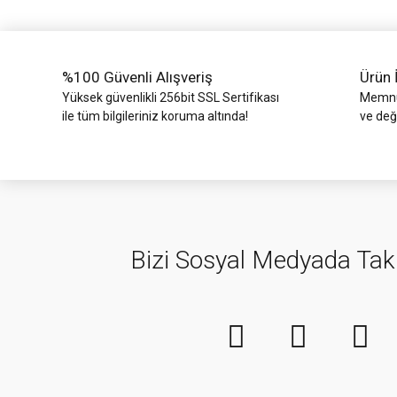
Ürün fiyatı diğer sitelerden daha pahalı.
Bu ürüne benzer farklı alternatifler olmalı.
%100 Güvenli Alışveriş
Ürün 
Yüksek güvenlikli 256bit SSL Sertifikası
Memnun
ile tüm bilgileriniz koruma altında!
ve değ
Bizi Sosyal Medyada Tak