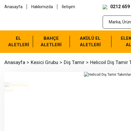
0212 659
Anasayfa
Hakkımızda
İletişim
EL
BAHÇE
AKÜLÜ EL
ELEK
ALETLERİ
ALETLERİ
ALETLERİ
AL
Anasayfa
Kesici Grubu
Diş Tamir
Helicoil Diş Tamir 