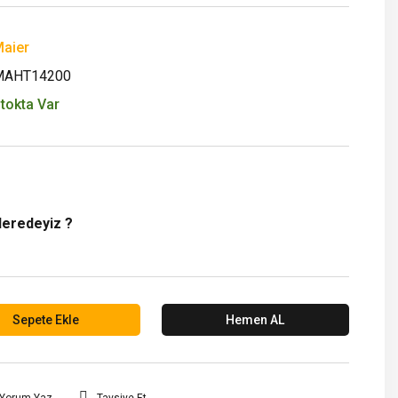
aier
MAHT14200
tokta Var
Neredeyiz ?
Sepete Ekle
Hemen AL