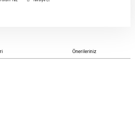
Yorum Yaz
Tavsiye Et
ri
Önerileriniz