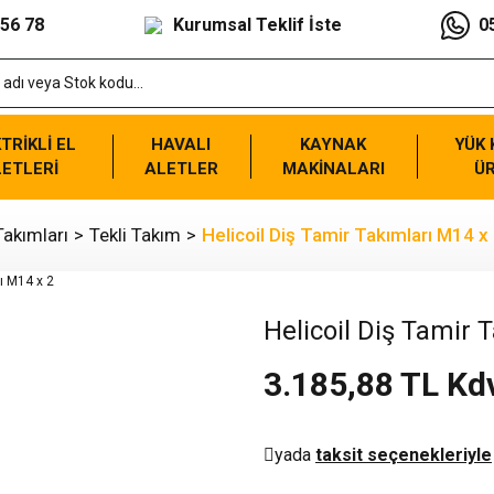
 56 78
Kurumsal Teklif İste
0
TRİKLİ EL
HAVALI
KAYNAK
YÜK
ETLERİ
ALETLER
MAKİNALARI
Ü
Takımları
Tekli Takım
Helicoil Diş Tamir Takımları M14 x
Helicoil Diş Tamir 
3.185,88 TL Kd
yada
taksit seçenekleriyle