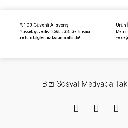
Ürün fiyatı diğer sitelerden daha pahalı.
Bu ürüne benzer farklı alternatifler olmalı.
%100 Güvenli Alışveriş
Ürün 
Yüksek güvenlikli 256bit SSL Sertifikası
Memnun
ile tüm bilgileriniz koruma altında!
ve değ
Bizi Sosyal Medyada Tak