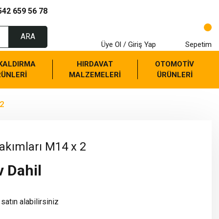
542 659 56 78
ARA
Üye Ol / Giriş Yap
Sepetim
 KALDIRMA
HIRDAVAT
OTOMOTİV
RÜNLERİ
MALZEMELERİ
ÜRÜNLERİ
 2
Takımları M14 x 2
v Dahil
satın alabilirsiniz