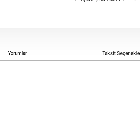
Fiyatı Düşünce Haber Ver
Yorumlar
Taksit Seçenekle
iz gördüğünüz noktaları öneri formunu kullanarak tarafımıza iletebilirsiniz.
Bu ürüne ilk yorumu siz yapın!
Yorum Yaz