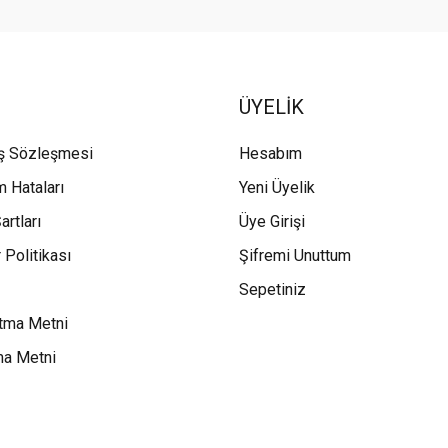
ÜYELİK
ış Sözleşmesi
Hesabım
m Hataları
Yeni Üyelik
artları
Üye Girişi
 Politikası
Şifremi Unuttum
Sepetiniz
tma Metni
ma Metni