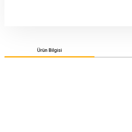
Ürün Bilgisi
Bu ürünün fiyat bilgisi, resim, ürün açıklamalarında ve diğer konularda yeters
Görüş ve önerileriniz için teşekkür ederiz.
Ürün resmi kalitesiz, bozuk veya görüntülenemiyor.
Ürün açıklamasında eksik bilgiler bulunuyor.
Ürün bilgilerinde hatalar bulunuyor.