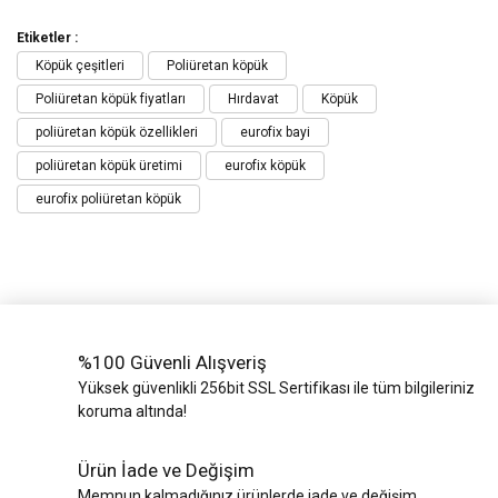
Etiketler :
Köpük çeşitleri
Poliüretan köpük
Poliüretan köpük fiyatları
Hırdavat
Köpük
poliüretan köpük özellikleri
eurofix bayi
poliüretan köpük üretimi
eurofix köpük
eurofix poliüretan köpük
%100 Güvenli Alışveriş
Yüksek güvenlikli 256bit SSL Sertifikası ile tüm bilgileriniz
koruma altında!
Ürün İade ve Değişim
Memnun kalmadığınız ürünlerde iade ve değişim