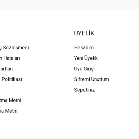
ÜYELİK
ış Sözleşmesi
Hesabım
m Hataları
Yeni Üyelik
artları
Üye Girişi
 Politikası
Şifremi Unuttum
Sepetiniz
tma Metni
ma Metni