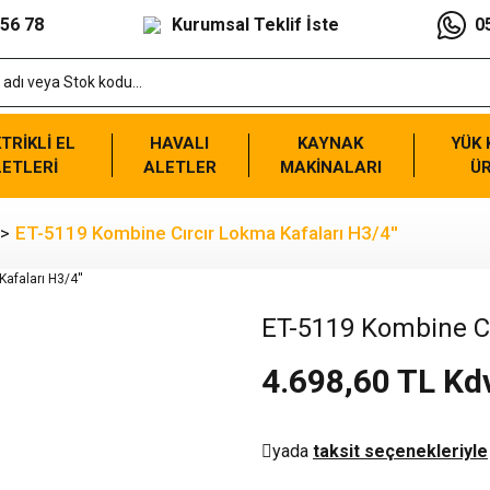
 56 78
Kurumsal Teklif İste
0
TRİKLİ EL
HAVALI
KAYNAK
YÜK
ETLERİ
ALETLER
MAKİNALARI
Ü
ET-5119 Kombine Cırcır Lokma Kafaları H3/4''
ET-5119 Kombine Cı
4.698,60 TL Kd
yada
taksit seçenekleriyle