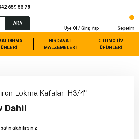
542 659 56 78
ARA
Üye Ol / Giriş Yap
Sepetim
 KALDIRMA
HIRDAVAT
OTOMOTİV
RÜNLERİ
MALZEMELERİ
ÜRÜNLERİ
rcır Lokma Kafaları H3/4''
v Dahil
satın alabilirsiniz