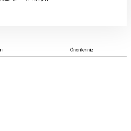
Yorum Yaz
Tavsiye Et
ri
Önerileriniz