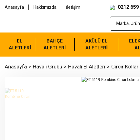
0212 659
Anasayfa
Hakkımızda
İletişim
EL
BAHÇE
AKÜLÜ EL
ELEK
ALETLERİ
ALETLERİ
ALETLERİ
AL
Anasayfa
Havalı Grubu
Havalı El Aletleri
Cırcır Kollar