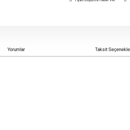
Fiyatı Düşünce Haber Ver
Yorumlar
Taksit Seçenekle
iz gördüğünüz noktaları öneri formunu kullanarak tarafımıza iletebilirsiniz.
Bu ürüne ilk yorumu siz yapın!
Yorum Yaz