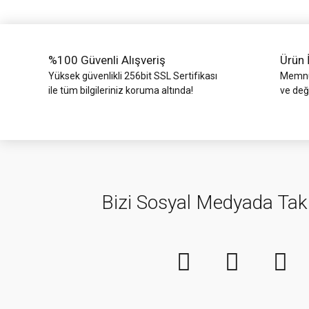
Ürün fiyatı diğer sitelerden daha pahalı.
Bu ürüne benzer farklı alternatifler olmalı.
%100 Güvenli Alışveriş
Ürün 
Yüksek güvenlikli 256bit SSL Sertifikası
Memnun
ile tüm bilgileriniz koruma altında!
ve değ
Bizi Sosyal Medyada Tak