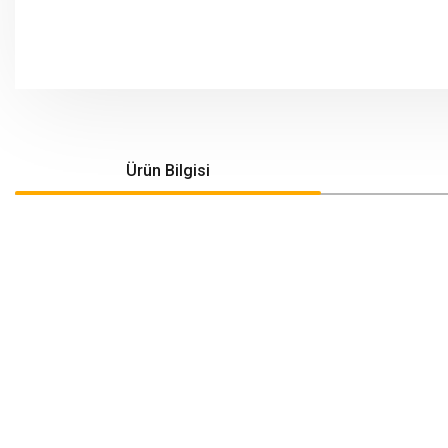
Ürün Bilgisi
Bu ürünün fiyat bilgisi, resim, ürün açıklamalarında ve diğer konularda yeters
Görüş ve önerileriniz için teşekkür ederiz.
Ürün resmi kalitesiz, bozuk veya görüntülenemiyor.
Ürün açıklamasında eksik bilgiler bulunuyor.
Ürün bilgilerinde hatalar bulunuyor.