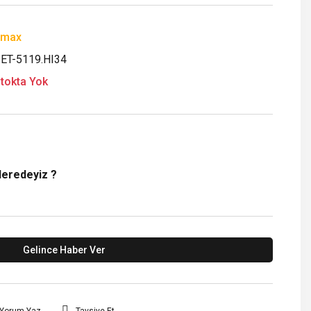
Emax
.ET-5119.HI34
tokta Yok
Neredeyiz ?
Gelince Haber Ver