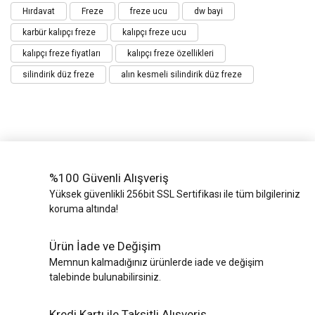
Hırdavat
Freze
freze ucu
dw bayi
karbür kalıpçı freze
kalıpçı freze ucu
kalıpçı freze fiyatları
kalıpçı freze özellikleri
silindirik düz freze
alın kesmeli silindirik düz freze
%100 Güvenli Alışveriş
Yüksek güvenlikli 256bit SSL Sertifikası ile tüm bilgileriniz
koruma altında!
Ürün İade ve Değişim
Memnun kalmadığınız ürünlerde iade ve değişim
talebinde bulunabilirsiniz.
Kredi Kartı ile Taksitli Alışveriş