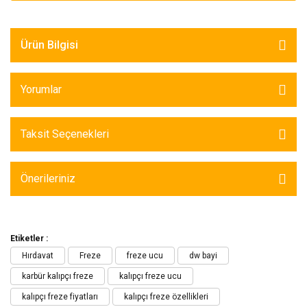
Ürün Bilgisi
Yorumlar
Taksit Seçenekleri
Önerileriniz
Etiketler :
Hırdavat
Freze
freze ucu
dw bayi
karbür kalıpçı freze
kalıpçı freze ucu
kalıpçı freze fiyatları
kalıpçı freze özellikleri