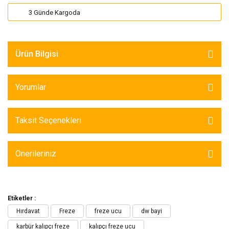
3 Günde Kargoda
Ürün Bilgisi
Yorumlar
Taksit Seçenekleri
Önerileriniz
Etiketler :
Hırdavat
Freze
freze ucu
dw bayi
karbür kalıpçı freze
kalıpçı freze ucu