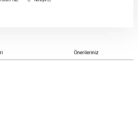
Yorum Yaz
Tavsiye Et
ri
Önerileriniz