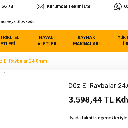
 56 78
Kurumsal Teklif İste
0
TRİKLİ EL
HAVALI
KAYNAK
YÜK
ETLERİ
ALETLER
MAKİNALARI
Ü
z El Raybalar 24.0mm
Düz El Raybalar 2
3.598,44 TL Kd
yada
taksit seçenekleriyle