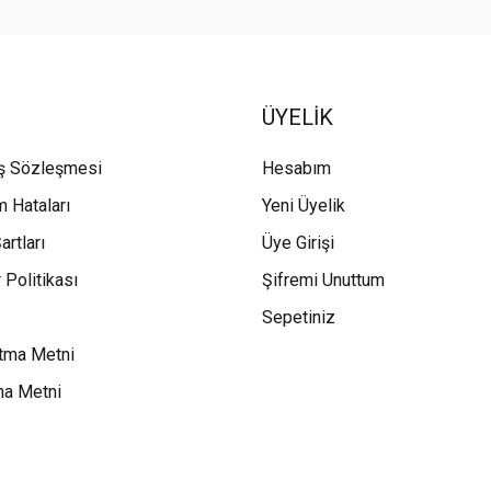
ÜYELİK
ış Sözleşmesi
Hesabım
m Hataları
Yeni Üyelik
artları
Üye Girişi
 Politikası
Şifremi Unuttum
Sepetiniz
tma Metni
ma Metni