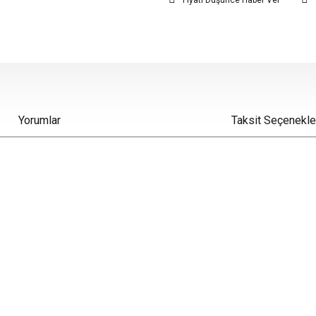
Fiyatı Düşünce Haber Ver
Yorumlar
Taksit Seçenekle
iz gördüğünüz noktaları öneri formunu kullanarak tarafımıza iletebilirsiniz.
Bu ürüne ilk yorumu siz yapın!
Yorum Yaz