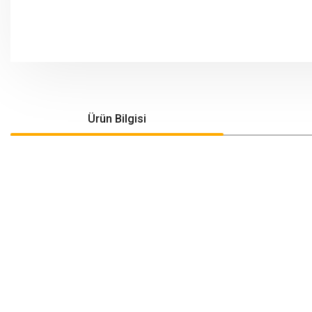
Ürün Bilgisi
Bu ürünün fiyat bilgisi, resim, ürün açıklamalarında ve diğer konularda yeters
Görüş ve önerileriniz için teşekkür ederiz.
Ürün resmi kalitesiz, bozuk veya görüntülenemiyor.
Ürün açıklamasında eksik bilgiler bulunuyor.
Ürün bilgilerinde hatalar bulunuyor.