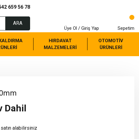
542 659 56 78
ARA
Üye Ol / Giriş Yap
Sepetim
 KALDIRMA
HIRDAVAT
OTOMOTİV
RÜNLERİ
MALZEMELERİ
ÜRÜNLERİ
4.0mm
v Dahil
satın alabilirsiniz