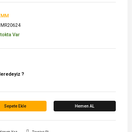
ZMM
ZMR20624
tokta Var
Neredeyiz ?
Sepete Ekle
Hemen AL