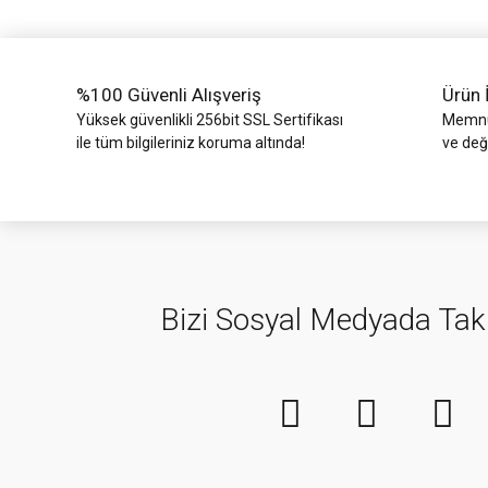
Ürün fiyatı diğer sitelerden daha pahalı.
Bu ürüne benzer farklı alternatifler olmalı.
%100 Güvenli Alışveriş
Ürün 
Yüksek güvenlikli 256bit SSL Sertifikası
Memnun
ile tüm bilgileriniz koruma altında!
ve değ
Bizi Sosyal Medyada Tak