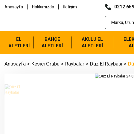
0212 659
Anasayfa
Hakkımızda
İletişim
EL
BAHÇE
AKÜLÜ EL
ELEK
ALETLERİ
ALETLERİ
ALETLERİ
AL
Anasayfa
Kesici Grubu
Raybalar
Düz El Raybası
Dü