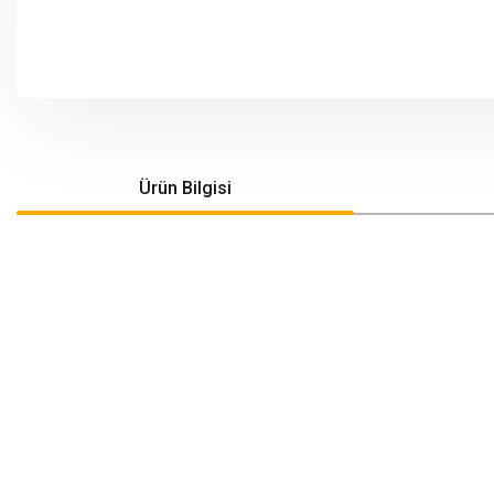
Ürün Bilgisi
Bu ürünün fiyat bilgisi, resim, ürün açıklamalarında ve diğer konularda yeters
Görüş ve önerileriniz için teşekkür ederiz.
Ürün resmi kalitesiz, bozuk veya görüntülenemiyor.
Ürün açıklamasında eksik bilgiler bulunuyor.
Ürün bilgilerinde hatalar bulunuyor.