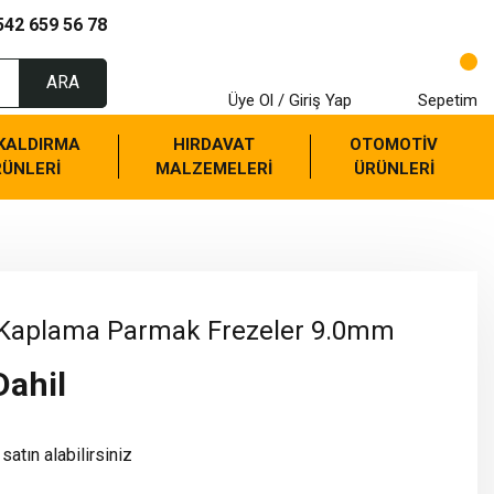
542 659 56 78
ARA
Üye Ol / Giriş Yap
Sepetim
 KALDIRMA
HIRDAVAT
OTOMOTİV
RÜNLERİ
MALZEMELERİ
ÜRÜNLERİ
lKaplama Parmak Frezeler 9.0mm
Dahil
satın alabilirsiniz