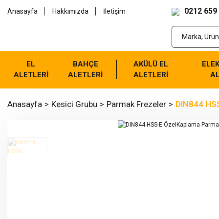
0212 659
Anasayfa
Hakkımızda
İletişim
EL
BAHÇE
AKÜLÜ EL
ELEK
ALETLERİ
ALETLERİ
ALETLERİ
AL
Anasayfa
Kesici Grubu
Parmak Frezeler
DIN844 HSS