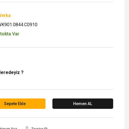
erka
K901.0844.C0910
tokta Var
Neredeyiz ?
Sepete Ekle
Hemen AL