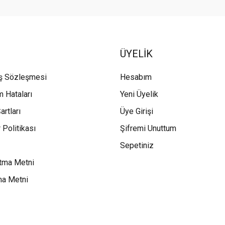
ÜYELİK
ış Sözleşmesi
Hesabım
m Hataları
Yeni Üyelik
artları
Üye Girişi
 Politikası
Şifremi Unuttum
Sepetiniz
tma Metni
ma Metni