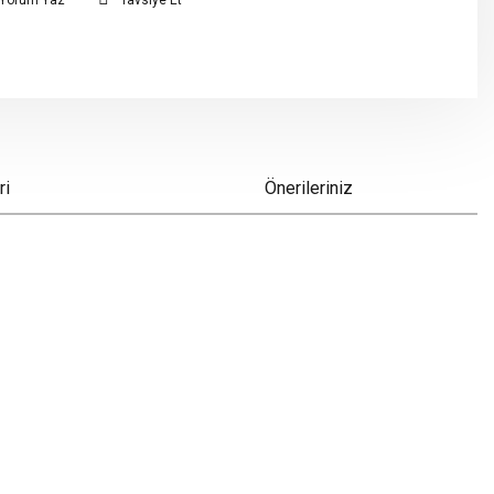
Yorum Yaz
Tavsiye Et
ri
Önerileriniz