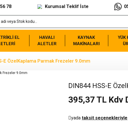
 56 78
Kurumsal Teklif İste
0
TRİKLİ EL
HAVALI
KAYNAK
YÜK
ETLERİ
ALETLER
MAKİNALARI
Ü
-E ÖzelKaplama Parmak Frezeler 9.0mm
DIN844 HSS-E Öze
395,37 TL Kdv 
yada
taksit seçenekleriyle