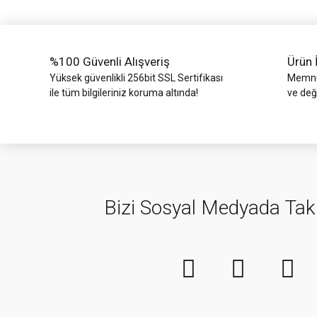
Ürün fiyatı diğer sitelerden daha pahalı.
Bu ürüne benzer farklı alternatifler olmalı.
%100 Güvenli Alışveriş
Ürün 
Yüksek güvenlikli 256bit SSL Sertifikası
Memnun
ile tüm bilgileriniz koruma altında!
ve değ
Bizi Sosyal Medyada Tak