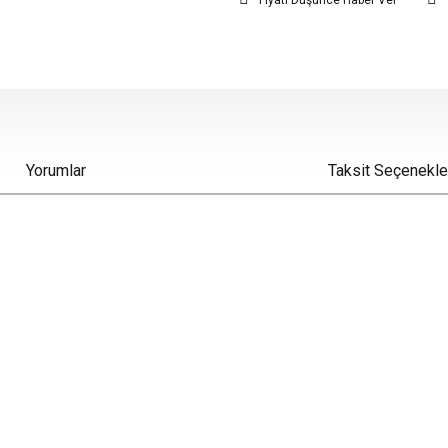
Fiyatı Düşünce Haber Ver
Yorumlar
Taksit Seçenekle
iz gördüğünüz noktaları öneri formunu kullanarak tarafımıza iletebilirsiniz.
Bu ürüne ilk yorumu siz yapın!
Yorum Yaz