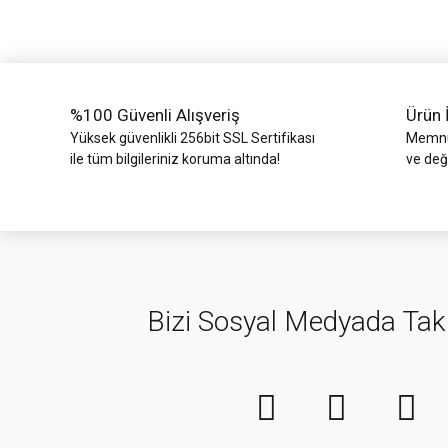
Ürün bilgilerinde hatalar bulunuyor.
Ürün fiyatı diğer sitelerden daha pahalı.
Bu ürüne benzer farklı alternatifler olmalı.
%100 Güvenli Alışveriş
Ürün 
Yüksek güvenlikli 256bit SSL Sertifikası
Memnun
ile tüm bilgileriniz koruma altında!
ve değ
Bizi Sosyal Medyada Tak