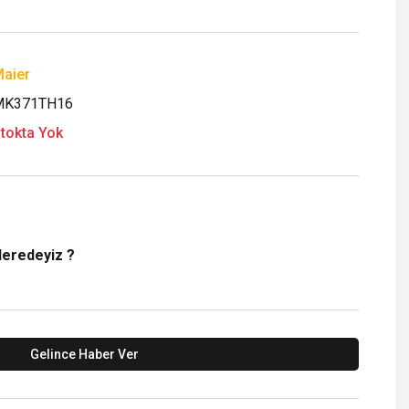
aier
MK371TH16
tokta Yok
Neredeyiz ?
Gelince Haber Ver