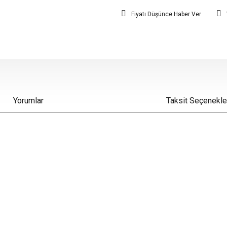
Fiyatı Düşünce Haber Ver
Yorumlar
Taksit Seçenekle
iz gördüğünüz noktaları öneri formunu kullanarak tarafımıza iletebilirsiniz.
Bu ürüne ilk yorumu siz yapın!
Yorum Yaz