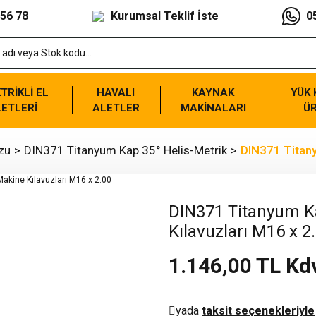
 56 78
Kurumsal Teklif İste
0
TRİKLİ EL
HAVALI
KAYNAK
YÜK
ETLERİ
ALETLER
MAKİNALARI
Ü
zu
DIN371 Titanyum Kap.35° Helis-Metrik
DIN371 Titany
DIN371 Titanyum Ka
Kılavuzları M16 x 2
1.146,00 TL Kd
yada
taksit seçenekleriyle