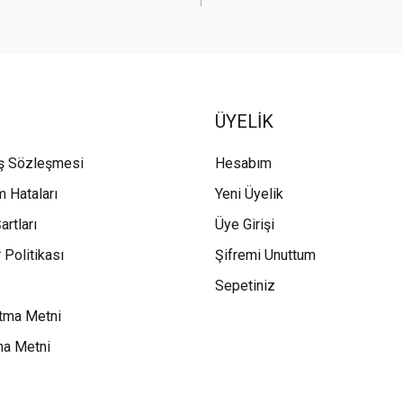
ÜYELİK
ış Sözleşmesi
Hesabım
m Hataları
Yeni Üyelik
artları
Üye Girişi
 Politikası
Şifremi Unuttum
Sepetiniz
tma Metni
ma Metni