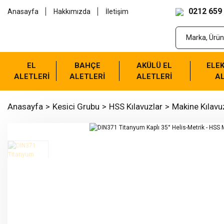
0212 659
Anasayfa
Hakkımızda
İletişim
EL
BAHÇE
AKÜLÜ EL
ELEK
ALETLERİ
ALETLERİ
ALETLERİ
AL
Anasayfa
Kesici Grubu
HSS Kılavuzlar
Makine Kılavu