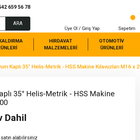
542 659 56 78
ARA
Üye Ol / Giriş Yap
Sepetim
 KALDIRMA
HIRDAVAT
OTOMOTİV
RÜNLERİ
MALZEMELERİ
ÜRÜNLERİ
um Kaplı 35° Helis-Metrik - HSS Makine Kılavuzları M16 x 2
plı 35° Helis-Metrik - HSS Makine
.00
v Dahil
satın alabilirsiniz