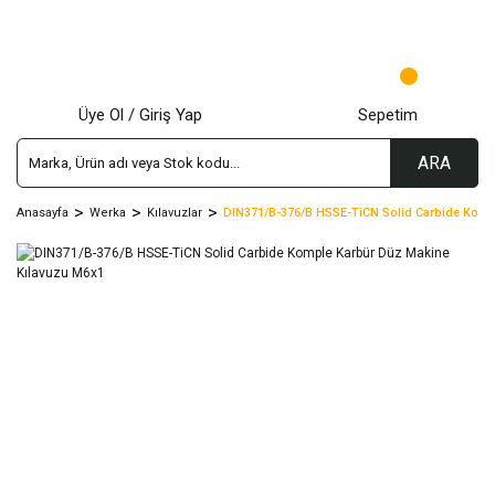
Üye Ol / Giriş Yap
Sepetim
ARA
Anasayfa
Werka
Kılavuzlar
DIN371/B-376/B HSSE-TiCN Solid Carbide Komp