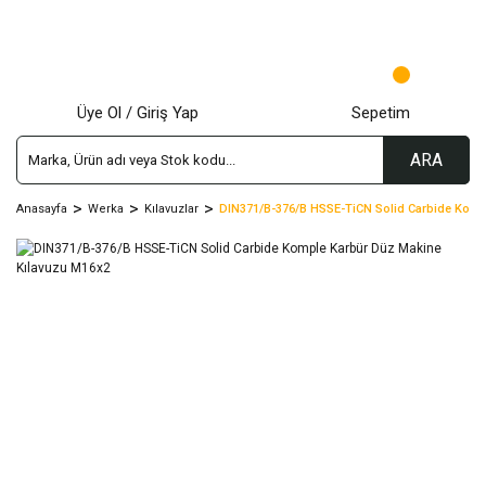
Üye Ol / Giriş Yap
Sepetim
ARA
Anasayfa
Werka
Kılavuzlar
DIN371/B-376/B HSSE-TiCN Solid Carbide Komp