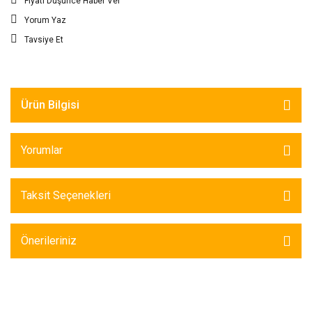
Fiyatı Düşünce Haber Ver
Yorum Yaz
Tavsiye Et
Ürün Bilgisi
Yorumlar
Taksit Seçenekleri
Önerileriniz