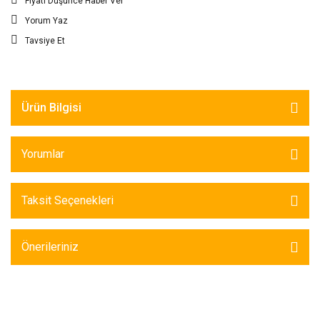
Fiyatı Düşünce Haber Ver
Yorum Yaz
Tavsiye Et
Ürün Bilgisi
Yorumlar
Taksit Seçenekleri
Önerileriniz