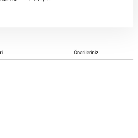
Yorum Yaz
Tavsiye Et
ri
Önerileriniz