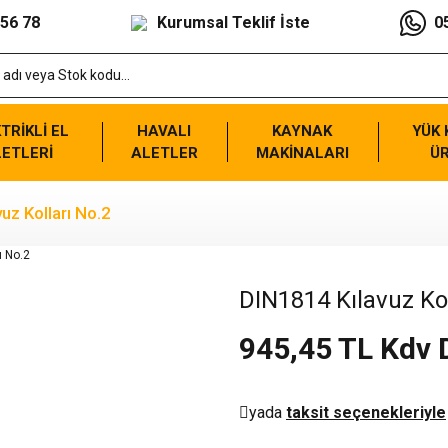
 56 78
Kurumsal Teklif İste
0
TRİKLİ EL
HAVALI
KAYNAK
YÜK
ETLERİ
ALETLER
MAKİNALARI
Ü
uz Kolları No.2
DIN1814 Kılavuz Kol
945,45 TL Kdv 
yada
taksit seçenekleriyle