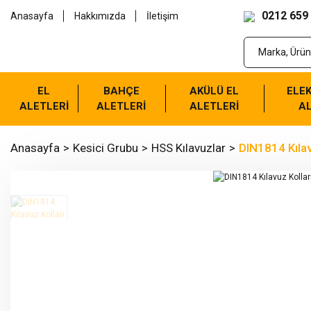
0212 659
Anasayfa
Hakkımızda
İletişim
EL
BAHÇE
AKÜLÜ EL
ELEK
ALETLERİ
ALETLERİ
ALETLERİ
AL
Anasayfa
Kesici Grubu
HSS Kılavuzlar
DIN1814 Kılav