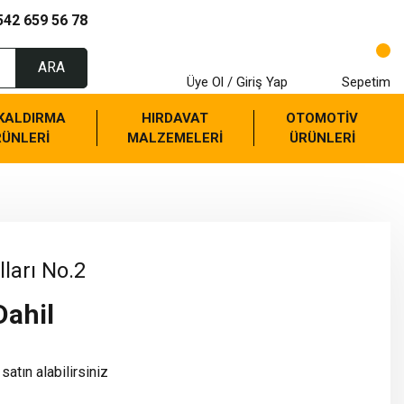
542 659 56 78
ARA
Üye Ol / Giriş Yap
Sepetim
 KALDIRMA
HIRDAVAT
OTOMOTİV
RÜNLERİ
MALZEMELERİ
ÜRÜNLERİ
ları No.2
Dahil
satın alabilirsiniz