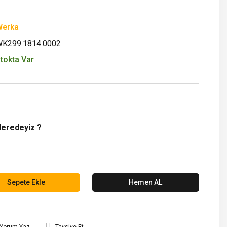
erka
K299.1814.0002
tokta Var
Neredeyiz ?
Sepete Ekle
Hemen AL