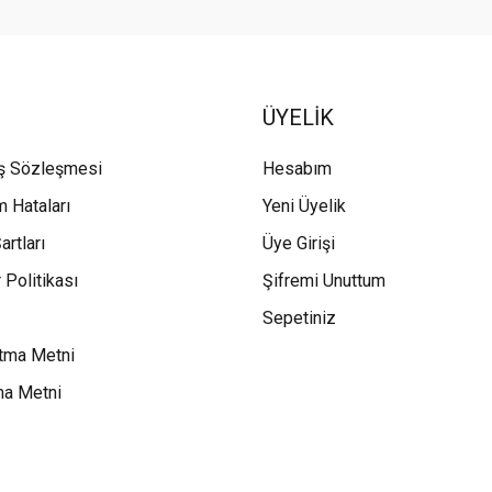
ÜYELİK
ış Sözleşmesi
Hesabım
m Hataları
Yeni Üyelik
artları
Üye Girişi
 Politikası
Şifremi Unuttum
Sepetiniz
tma Metni
ma Metni