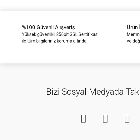
Ürün fiyatı diğer sitelerden daha pahalı.
Bu ürüne benzer farklı alternatifler olmalı.
%100 Güvenli Alışveriş
Ürün 
Yüksek güvenlikli 256bit SSL Sertifikası
Memnun
ile tüm bilgileriniz koruma altında!
ve değ
Bizi Sosyal Medyada Tak