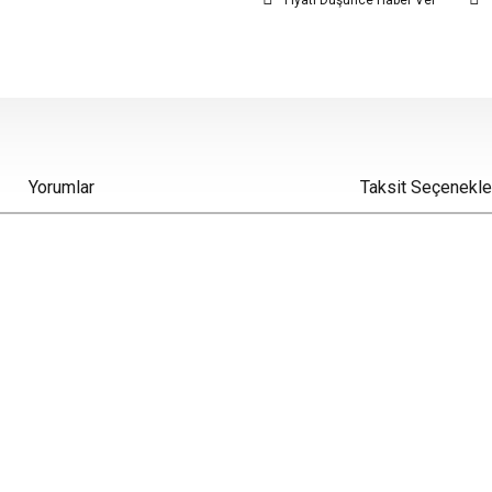
Fiyatı Düşünce Haber Ver
Yorumlar
Taksit Seçenekle
iz gördüğünüz noktaları öneri formunu kullanarak tarafımıza iletebilirsiniz.
Bu ürüne ilk yorumu siz yapın!
Yorum Yaz