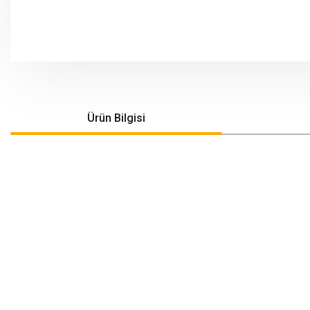
Ürün Bilgisi
Bu ürünün fiyat bilgisi, resim, ürün açıklamalarında ve diğer konularda yeters
Görüş ve önerileriniz için teşekkür ederiz.
Ürün resmi kalitesiz, bozuk veya görüntülenemiyor.
Ürün açıklamasında eksik bilgiler bulunuyor.
Ürün bilgilerinde hatalar bulunuyor.