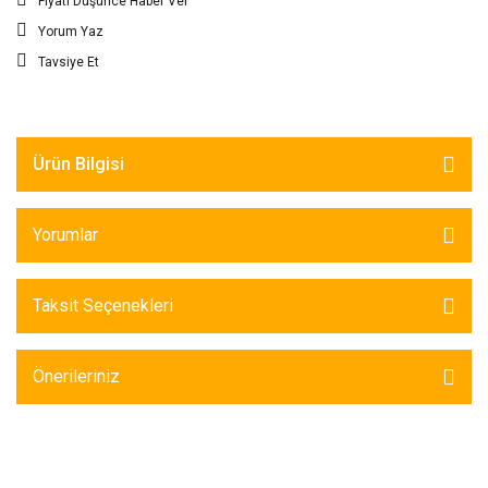
Fiyatı Düşünce Haber Ver
Yorum Yaz
Tavsiye Et
Ürün Bilgisi
Yorumlar
Taksit Seçenekleri
Önerileriniz