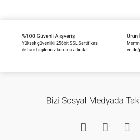
Ürün bilgilerinde hatalar bulunuyor.
Ürün fiyatı diğer sitelerden daha pahalı.
Bu ürüne benzer farklı alternatifler olmalı.
%100 Güvenli Alışveriş
Ürün 
Yüksek güvenlikli 256bit SSL Sertifikası
Memnun
ile tüm bilgileriniz koruma altında!
ve değ
Bizi Sosyal Medyada Tak