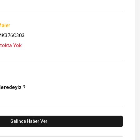
aier
MK376C303
tokta Yok
Neredeyiz ?
Gelince Haber Ver