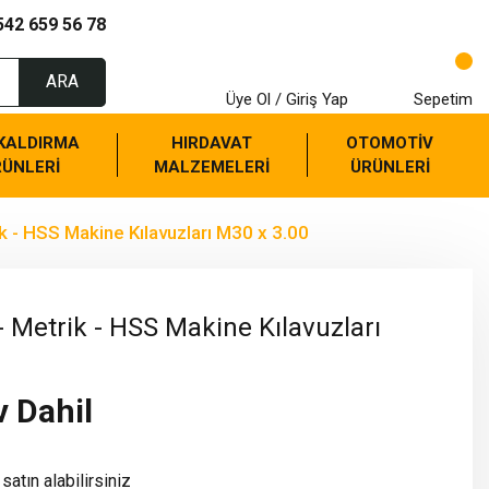
542 659 56 78
ARA
Üye Ol / Giriş Yap
Sepetim
 KALDIRMA
HIRDAVAT
OTOMOTİV
RÜNLERİ
MALZEMELERİ
ÜRÜNLERİ
k - HSS Makine Kılavuzları M30 x 3.00
 Metrik - HSS Makine Kılavuzları
v Dahil
satın alabilirsiniz