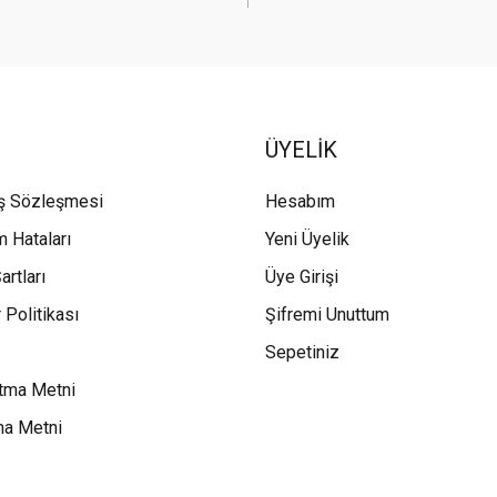
ÜYELİK
ış Sözleşmesi
Hesabım
m Hataları
Yeni Üyelik
artları
Üye Girişi
 Politikası
Şifremi Unuttum
Sepetiniz
tma Metni
ma Metni