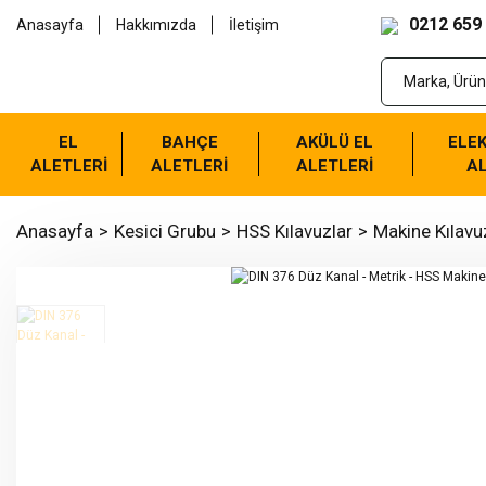
0212 659
Anasayfa
Hakkımızda
İletişim
EL
BAHÇE
AKÜLÜ EL
ELEK
ALETLERİ
ALETLERİ
ALETLERİ
AL
Anasayfa
Kesici Grubu
HSS Kılavuzlar
Makine Kılavu