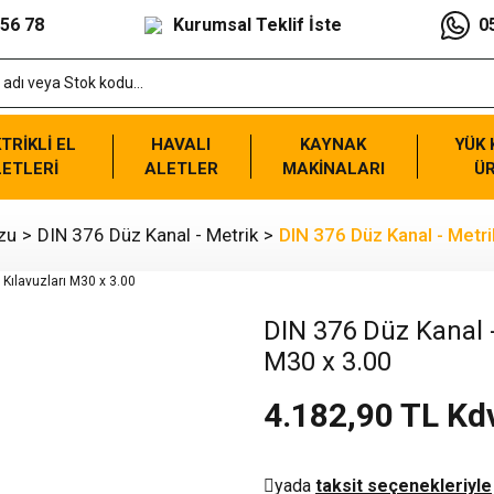
 56 78
Kurumsal Teklif İste
0
TRİKLİ EL
HAVALI
KAYNAK
YÜK
ETLERİ
ALETLER
MAKİNALARI
Ü
zu
DIN 376 Düz Kanal - Metrik
DIN 376 Düz Kanal - Metri
DIN 376 Düz Kanal -
M30 x 3.00
4.182,90 TL Kd
yada
taksit seçenekleriyle