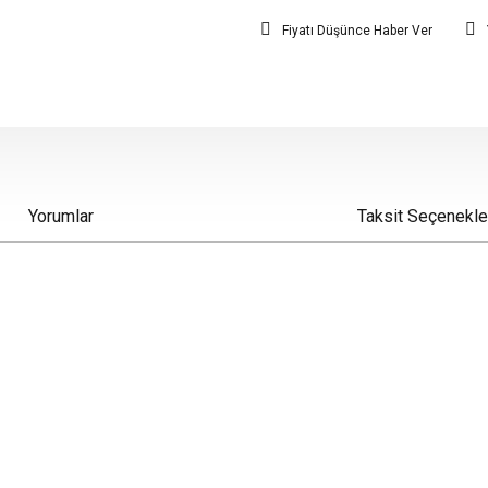
Fiyatı Düşünce Haber Ver
Yorumlar
Taksit Seçenekle
iz gördüğünüz noktaları öneri formunu kullanarak tarafımıza iletebilirsiniz.
Bu ürüne ilk yorumu siz yapın!
Yorum Yaz