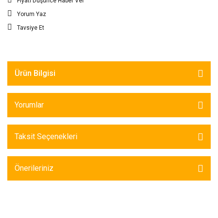
Fiyatı Düşünce Haber Ver
Yorum Yaz
Tavsiye Et
Ürün Bilgisi
Yorumlar
Taksit Seçenekleri
Önerileriniz