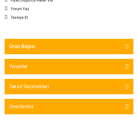
Fiyatı Düşünce Haber Ver
Yorum Yaz
Tavsiye Et
Ürün Bilgisi
Yorumlar
Taksit Seçenekleri
Önerileriniz