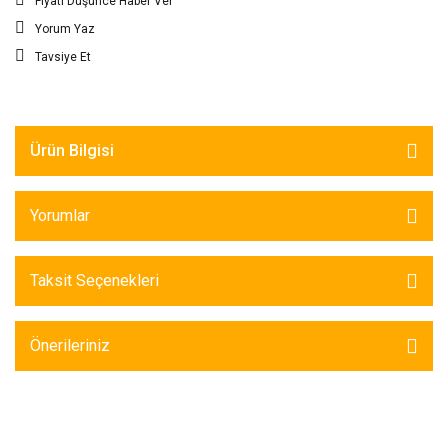
Fiyatı Düşünce Haber Ver
Yorum Yaz
Tavsiye Et
Ürün Bilgisi
Yorumlar
Taksit Seçenekleri
Önerileriniz