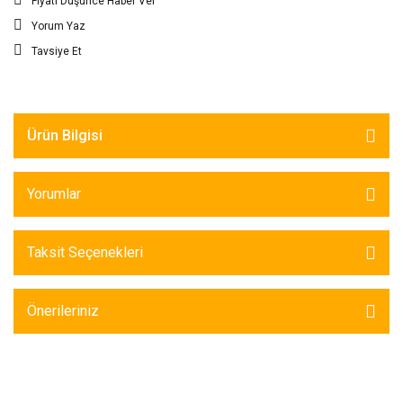
Fiyatı Düşünce Haber Ver
Yorum Yaz
Tavsiye Et
Ürün Bilgisi
Yorumlar
Taksit Seçenekleri
Önerileriniz