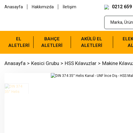
0212 659
Anasayfa
Hakkımızda
İletişim
EL
BAHÇE
AKÜLÜ EL
ELEK
ALETLERİ
ALETLERİ
ALETLERİ
AL
Anasayfa
Kesici Grubu
HSS Kılavuzlar
Makine Kılavu