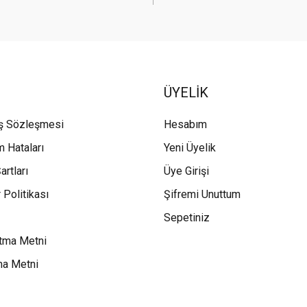
ÜYELİK
ış Sözleşmesi
Hesabım
m Hataları
Yeni Üyelik
artları
Üye Girişi
 Politikası
Şifremi Unuttum
Sepetiniz
tma Metni
ma Metni