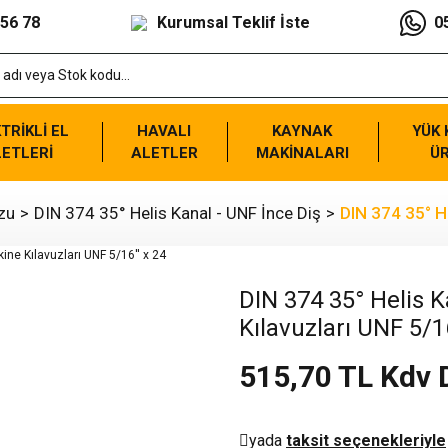
 56 78
Kurumsal Teklif İste
0
TRİKLİ EL
HAVALI
KAYNAK
YÜK
ETLERİ
ALETLER
MAKİNALARI
Ü
zu
DIN 374 35° Helis Kanal - UNF İnce Diş
DIN 374 35° He
DIN 374 35° Helis K
Kılavuzları UNF 5/16
515,70 TL Kdv 
yada
taksit seçenekleriyle