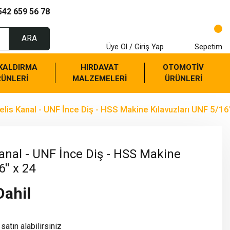
542 659 56 78
ARA
Üye Ol / Giriş Yap
Sepetim
 KALDIRMA
HIRDAVAT
OTOMOTİV
RÜNLERİ
MALZEMELERİ
ÜRÜNLERİ
lis Kanal - UNF İnce Diş - HSS Makine Kılavuzları UNF 5/16'
anal - UNF İnce Diş - HSS Makine
'' x 24
Dahil
satın alabilirsiniz