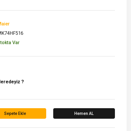
aier
MK74HF516
tokta Var
Neredeyiz ?
Sepete Ekle
Hemen AL