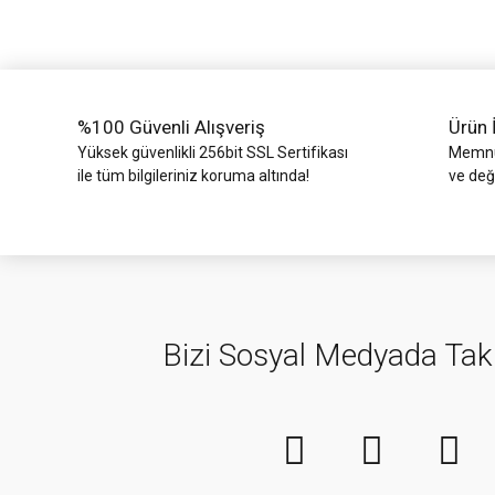
Ürün bilgilerinde hatalar bulunuyor.
Ürün fiyatı diğer sitelerden daha pahalı.
Bu ürüne benzer farklı alternatifler olmalı.
%100 Güvenli Alışveriş
Ürün 
Yüksek güvenlikli 256bit SSL Sertifikası
Memnun
ile tüm bilgileriniz koruma altında!
ve değ
Bizi Sosyal Medyada Tak