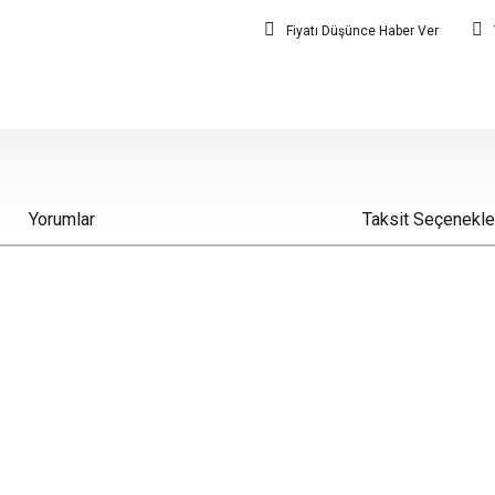
Fiyatı Düşünce Haber Ver
Yorumlar
Taksit Seçenekle
iz gördüğünüz noktaları öneri formunu kullanarak tarafımıza iletebilirsiniz.
Bu ürüne ilk yorumu siz yapın!
Yorum Yaz