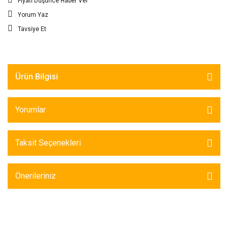
Fiyatı Düşünce Haber Ver
Yorum Yaz
Tavsiye Et
Ürün Bilgisi
Yorumlar
Taksit Seçenekleri
Önerileriniz