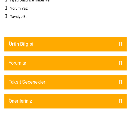
Fiyatı Düşünce Haber Ver
Yorum Yaz
Tavsiye Et
Ürün Bilgisi
Yorumlar
Taksit Seçenekleri
Önerileriniz