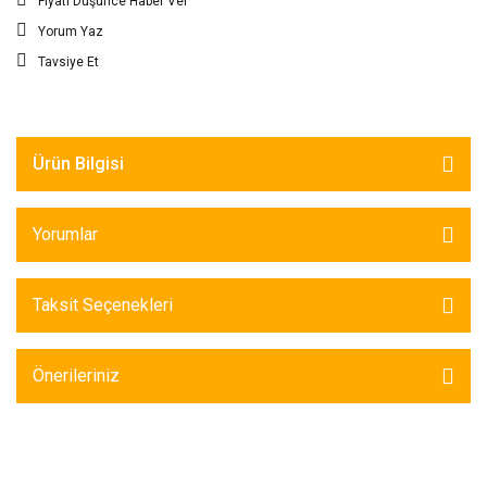
Fiyatı Düşünce Haber Ver
Yorum Yaz
Tavsiye Et
Ürün Bilgisi
Yorumlar
Taksit Seçenekleri
Önerileriniz