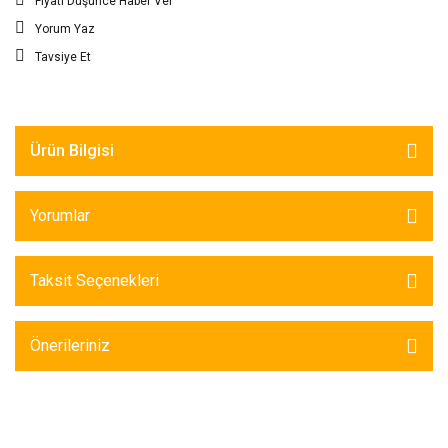
Fiyatı Düşünce Haber Ver
Yorum Yaz
Tavsiye Et
Ürün Bilgisi
Yorumlar
Taksit Seçenekleri
Önerileriniz