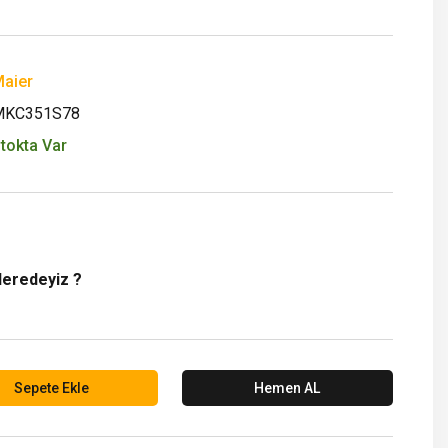
aier
MKC351S78
tokta Var
Neredeyiz ?
Sepete Ekle
Hemen AL