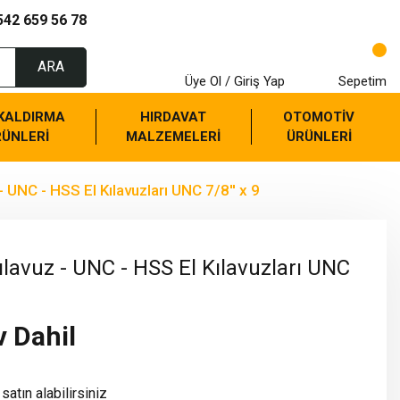
542 659 56 78
ARA
Üye Ol / Giriş Yap
Sepetim
 KALDIRMA
HIRDAVAT
OTOMOTİV
RÜNLERİ
MALZEMELERİ
ÜRÜNLERİ
 UNC - HSS El Kılavuzları UNC 7/8'' x 9
lavuz - UNC - HSS El Kılavuzları UNC
v Dahil
satın alabilirsiniz