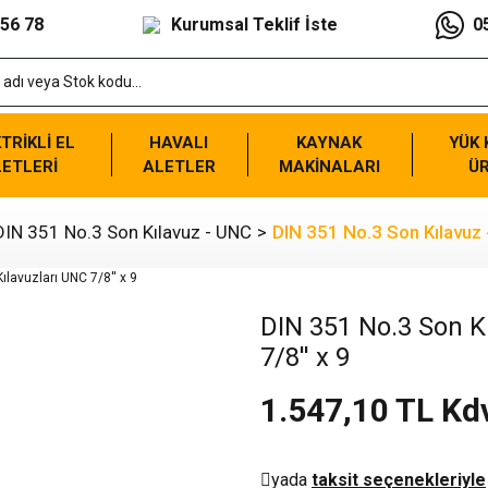
 56 78
Kurumsal Teklif İste
0
TRİKLİ EL
HAVALI
KAYNAK
YÜK
ETLERİ
ALETLER
MAKİNALARI
Ü
DIN 351 No.3 Son Kılavuz - UNC
DIN 351 No.3 Son Kılavuz -
DIN 351 No.3 Son Kı
7/8'' x 9
1.547,10 TL Kd
yada
taksit seçenekleriyle