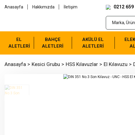
0212 659
Anasayfa
Hakkımızda
İletişim
EL
BAHÇE
AKÜLÜ EL
ELEK
ALETLERİ
ALETLERİ
ALETLERİ
AL
Anasayfa
Kesici Grubu
HSS Kılavuzlar
El Kılavuzu