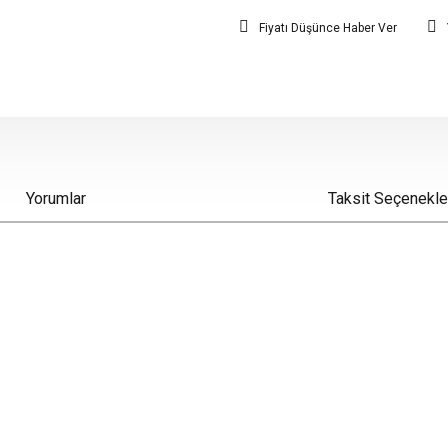
Fiyatı Düşünce Haber Ver
Yorumlar
Taksit Seçenekle
iz gördüğünüz noktaları öneri formunu kullanarak tarafımıza iletebilirsiniz.
Bu ürüne ilk yorumu siz yapın!
Yorum Yaz