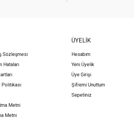
ÜYELİK
ış Sözleşmesi
Hesabım
m Hataları
Yeni Üyelik
artları
Üye Girişi
 Politikası
Şifremi Unuttum
Sepetiniz
tma Metni
ma Metni