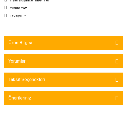
Fiyatı Düşünce Haber Ver
Yorum Yaz
Tavsiye Et
Ürün Bilgisi
Yorumlar
Taksit Seçenekleri
Önerileriniz