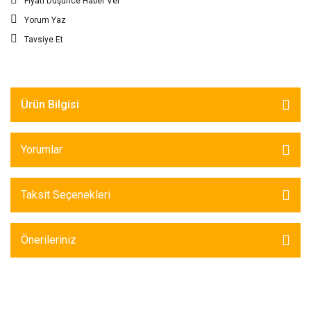
Fiyatı Düşünce Haber Ver
Yorum Yaz
Tavsiye Et
Ürün Bilgisi
Yorumlar
Taksit Seçenekleri
Önerileriniz