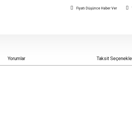
Fiyatı Düşünce Haber Ver
Yorumlar
Taksit Seçenekle
iz gördüğünüz noktaları öneri formunu kullanarak tarafımıza iletebilirsiniz.
Bu ürüne ilk yorumu siz yapın!
Yorum Yaz