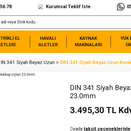
 56 78
Kurumsal Teklif İste
0
TRİKLİ EL
HAVALI
KAYNAK
YÜK
ETLERİ
ALETLER
MAKİNALARI
Ü
IN 341 Siyah Beyaz Uzun
DIN 341 Siyah Beyaz Uzun Koni
DIN 341 Siyah Beya
23.0mm
3.495,30 TL Kd
yada
taksit seçenekleriyle