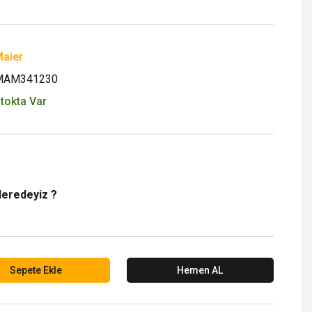
aier
MAM341230
tokta Var
Neredeyiz ?
Sepete Ekle
Hemen AL