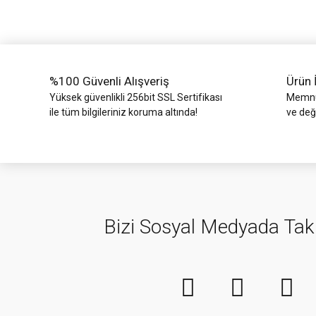
Ürün bilgilerinde hatalar bulunuyor.
Ürün fiyatı diğer sitelerden daha pahalı.
Bu ürüne benzer farklı alternatifler olmalı.
%100 Güvenli Alışveriş
Ürün 
Yüksek güvenlikli 256bit SSL Sertifikası
Memnun
ile tüm bilgileriniz koruma altında!
ve değ
Bizi Sosyal Medyada Tak