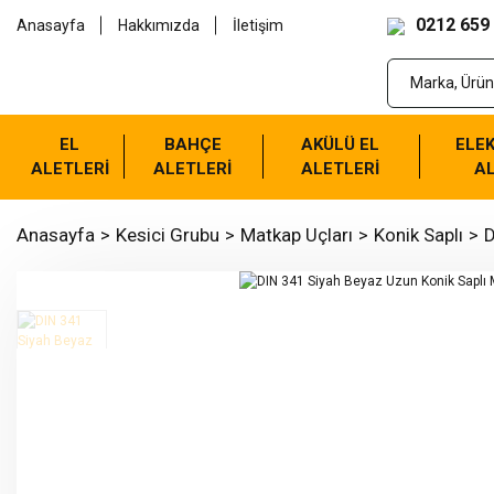
0212 659
Anasayfa
Hakkımızda
İletişim
EL
BAHÇE
AKÜLÜ EL
ELEK
ALETLERİ
ALETLERİ
ALETLERİ
AL
Anasayfa
Kesici Grubu
Matkap Uçları
Konik Saplı
D