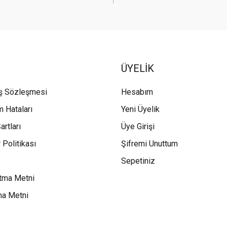
ÜYELİK
ış Sözleşmesi
Hesabım
m Hataları
Yeni Üyelik
artları
Üye Girişi
 Politikası
Şifremi Unuttum
Sepetiniz
tma Metni
ma Metni