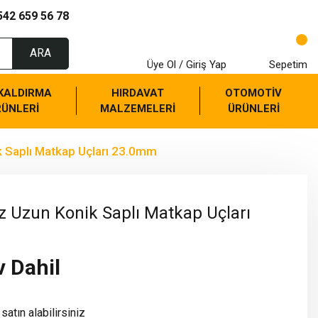
542 659 56 78
ARA
Üye Ol / Giriş Yap
Sepetim
 KALDIRMA
HIRDAVAT
OTOMOTİV
RÜNLERİ
MALZEMELERİ
ÜRÜNLERİ
k Saplı Matkap Uçları 23.0mm
z Uzun Konik Saplı Matkap Uçları
v Dahil
satın alabilirsiniz