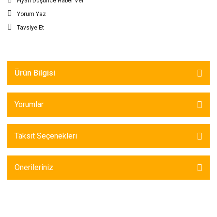
Fiyatı Düşünce Haber Ver
Yorum Yaz
Tavsiye Et
Ürün Bilgisi
Yorumlar
Taksit Seçenekleri
Önerileriniz