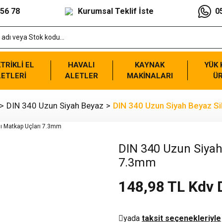
 56 78
Kurumsal Teklif İste
0
TRİKLİ EL
HAVALI
KAYNAK
YÜK
ETLERİ
ALETLER
MAKİNALARI
Ü
DIN 340 Uzun Siyah Beyaz
DIN 340 Uzun Siyah Beyaz Sil
DIN 340 Uzun Siyah 
7.3mm
148,98 TL Kdv 
yada
taksit seçenekleriyle