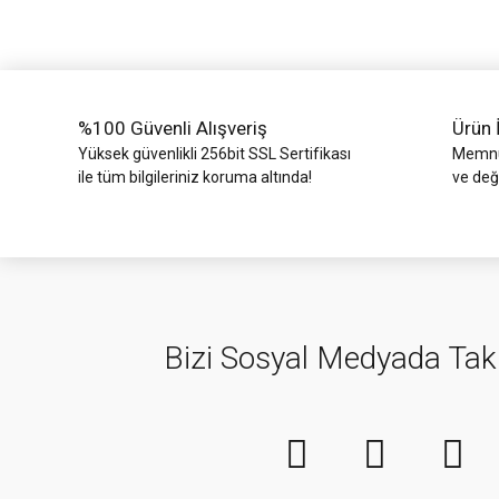
Ürün bilgilerinde hatalar bulunuyor.
Ürün fiyatı diğer sitelerden daha pahalı.
Bu ürüne benzer farklı alternatifler olmalı.
%100 Güvenli Alışveriş
Ürün 
Yüksek güvenlikli 256bit SSL Sertifikası
Memnun
ile tüm bilgileriniz koruma altında!
ve değ
Bizi Sosyal Medyada Tak