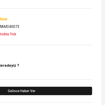
aier
MAM340073
tokta Yok
Neredeyiz ?
Gelince Haber Ver