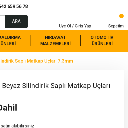
542 659 56 78
ARA
Üye Ol / Giriş Yap
Sepetim
 KALDIRMA
HIRDAVAT
OTOMOTİV
RÜNLERİ
MALZEMELERİ
ÜRÜNLERİ
indirik Saplı Matkap Uçları 7.3mm
Beyaz Silindirik Saplı Matkap Uçları
Dahil
satın alabilirsiniz