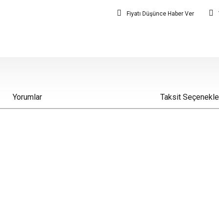
Fiyatı Düşünce Haber Ver
Yorumlar
Taksit Seçenekle
iz gördüğünüz noktaları öneri formunu kullanarak tarafımıza iletebilirsiniz.
Bu ürüne ilk yorumu siz yapın!
Yorum Yaz