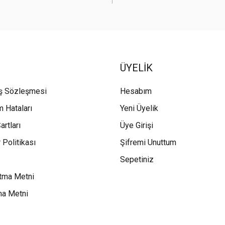
ÜYELİK
ış Sözleşmesi
Hesabım
m Hataları
Yeni Üyelik
artları
Üye Girişi
 Politikası
Şifremi Unuttum
Sepetiniz
tma Metni
ma Metni