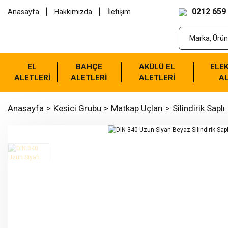
0212 659
Anasayfa
Hakkımızda
İletişim
EL
BAHÇE
AKÜLÜ EL
ELEK
ALETLERİ
ALETLERİ
ALETLERİ
AL
Anasayfa
Kesici Grubu
Matkap Uçları
Silindirik Saplı