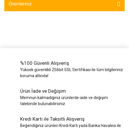
Yük Bantları ve
Ve Teli
Önerileriniz
Halatlar
Zincir Grubu
%100 Güvenli Alışveriş
Yüksek güvenlikli 256bit SSL Sertifikası ile tüm bilgileriniz
koruma altında!
Ürün İade ve Değişim
Memnun kalmadığınız ürünlerde iade ve değişim
talebinde bulunabilirsiniz.
Kredi Kartı ile Taksitli Alışveriş
Beğendiğiniz ürünleri Kredi Kartı yada Banka Havalesi ile