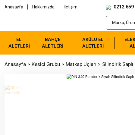
0212 659
Anasayfa
Hakkımızda
İletişim
EL
BAHÇE
AKÜLÜ EL
ELEK
ALETLERİ
ALETLERİ
ALETLERİ
AL
Anasayfa
Kesici Grubu
Matkap Uçları
Silindirik Saplı