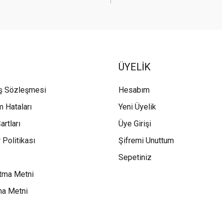
ÜYELİK
ış Sözleşmesi
Hesabım
m Hataları
Yeni Üyelik
artları
Üye Girişi
 Politikası
Şifremi Unuttum
Sepetiniz
tma Metni
ma Metni