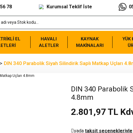
 56 78
Kurumsal Teklif İste
0
TRİKLİ EL
HAVALI
KAYNAK
YÜK
ETLERİ
ALETLER
MAKİNALARI
Ü
DIN 340 Parabolik Siyah Silindirik Saplı Matkap Uçları 4
DIN 340 Parabolik S
4.8mm
2.801,97 TL Kd
yada
taksit seçenekleriyle