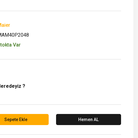
aier
MAM40P2048
tokta Var
Neredeyiz ?
Sepete Ekle
Hemen AL