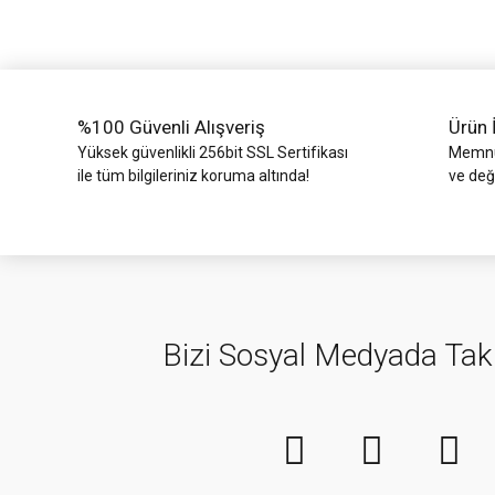
Ürün bilgilerinde hatalar bulunuyor.
Ürün fiyatı diğer sitelerden daha pahalı.
Bu ürüne benzer farklı alternatifler olmalı.
%100 Güvenli Alışveriş
Ürün 
Yüksek güvenlikli 256bit SSL Sertifikası
Memnun
ile tüm bilgileriniz koruma altında!
ve değ
Bizi Sosyal Medyada Tak