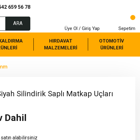
542 659 56 78
ARA
Üye Ol / Giriş Yap
Sepetim
 KALDIRMA
HIRDAVAT
OTOMOTİV
RÜNLERİ
MALZEMELERİ
ÜRÜNLERİ
.8mm
iyah Silindirik Saplı Matkap Uçları
v Dahil
satın alabilirsiniz