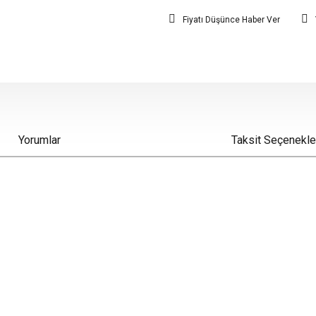
Fiyatı Düşünce Haber Ver
Yorumlar
Taksit Seçenekle
iz gördüğünüz noktaları öneri formunu kullanarak tarafımıza iletebilirsiniz.
Bu ürüne ilk yorumu siz yapın!
Yorum Yaz