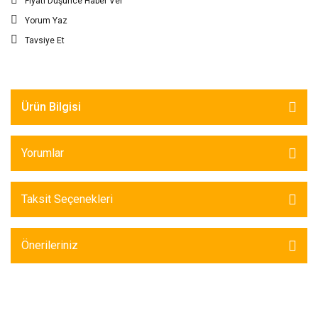
Fiyatı Düşünce Haber Ver
Yorum Yaz
Tavsiye Et
Ürün Bilgisi
Yorumlar
Taksit Seçenekleri
Önerileriniz