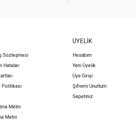
ÜYELİK
ış Sözleşmesi
Hesabım
m Hataları
Yeni Üyelik
artları
Üye Girişi
 Politikası
Şifremi Unuttum
Sepetiniz
tma Metni
ma Metni