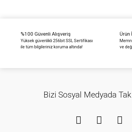
Ürün bilgilerinde hatalar bulunuyor.
Ürün fiyatı diğer sitelerden daha pahalı.
Bu ürüne benzer farklı alternatifler olmalı.
%100 Güvenli Alışveriş
Ürün 
Yüksek güvenlikli 256bit SSL Sertifikası
Memnun
ile tüm bilgileriniz koruma altında!
ve değ
Bizi Sosyal Medyada Tak