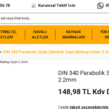
 56 78
Kurumsal Teklif İste
0
TRİKLİ EL
HAVALI
KAYNAK
YÜK
ETLERİ
ALETLER
MAKİNALARI
Ü
DIN 340 Parabolik Siyah Silindirik Saplı Matkap Uçları 2
DIN 340 Parabolik S
2.2mm
148,98 TL Kdv 
yada
taksit seçenekleriyle