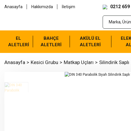
0212 659
Anasayfa
Hakkımızda
İletişim
EL
BAHÇE
AKÜLÜ EL
ELEK
ALETLERİ
ALETLERİ
ALETLERİ
AL
Anasayfa
Kesici Grubu
Matkap Uçları
Silindirik Saplı