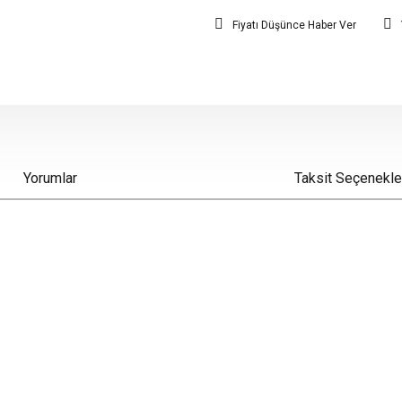
Fiyatı Düşünce Haber Ver
Yorumlar
Taksit Seçenekle
iz gördüğünüz noktaları öneri formunu kullanarak tarafımıza iletebilirsiniz.
Bu ürüne ilk yorumu siz yapın!
Yorum Yaz