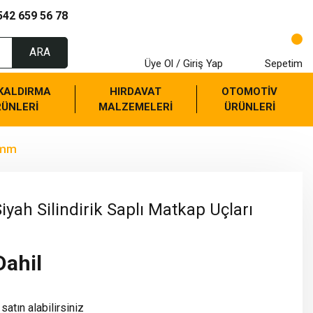
542 659 56 78
ARA
Üye Ol / Giriş Yap
Sepetim
 KALDIRMA
HIRDAVAT
OTOMOTİV
RÜNLERİ
MALZEMELERİ
ÜRÜNLERİ
.2mm
iyah Silindirik Saplı Matkap Uçları
Dahil
satın alabilirsiniz