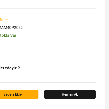
aier
MAM40P2022
tokta Var
Neredeyiz ?
Sepete Ekle
Hemen AL