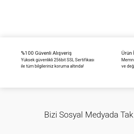
Ürün resmi kalitesiz, bozuk veya görüntülenemiyor.
Ürün açıklamasında eksik bilgiler bulunuyor.
Ürün bilgilerinde hatalar bulunuyor.
Ürün fiyatı diğer sitelerden daha pahalı.
Bu ürüne benzer farklı alternatifler olmalı.
%100 Güvenli Alışveriş
Ürün 
Yüksek güvenlikli 256bit SSL Sertifikası
Memnun
ile tüm bilgileriniz koruma altında!
ve değ
Bizi Sosyal Medyada Tak