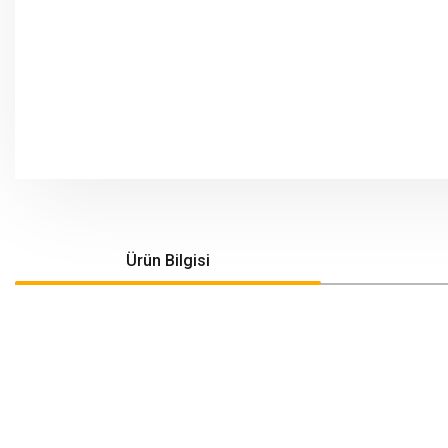
Ürün Bilgisi
Bu ürünün fiyat bilgisi, resim, ürün açıklamalarında ve diğer konularda yeters
Görüş ve önerileriniz için teşekkür ederiz.