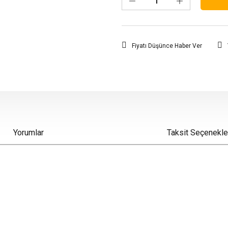
Fiyatı Düşünce Haber Ver
Yorumlar
Taksit Seçenekle
iz gördüğünüz noktaları öneri formunu kullanarak tarafımıza iletebilirsiniz.
Bu ürüne ilk yorumu siz yapın!