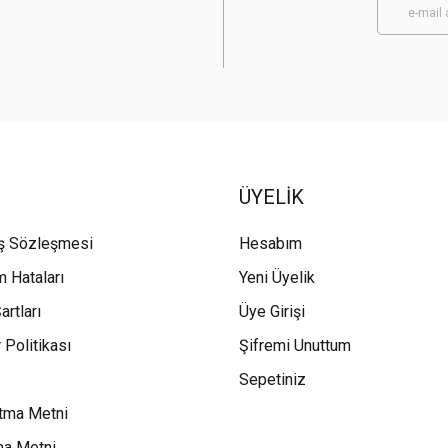
ÜYELİK
ış Sözleşmesi
Hesabım
m Hataları
Yeni Üyelik
artları
Üye Girişi
 Politikası
Şifremi Unuttum
Sepetiniz
tma Metni
ma Metni