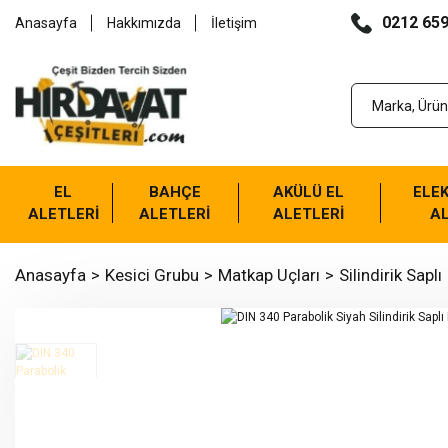
0212 659
Anasayfa
Hakkımızda
İletişim
EL
BAHÇE
AKÜLÜ EL
ELEK
ALETLERİ
ALETLERİ
ALETLERİ
AL
Anasayfa
Kesici Grubu
Matkap Uçları
Silindirik Saplı