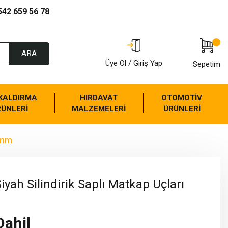
542 659 56 78
ARA
Üye Ol / Giriş Yap
Sepetim
 KALDIRMA
HIRDAVAT
OTOMOTİV
RÜNLERİ
MALZEMELERİ
ÜRÜNLERİ
.0mm
iyah Silindirik Saplı Matkap Uçları
Dahil