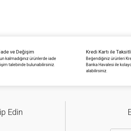
Yorum Yaz
İade ve Değişim
Kredi Kartı ile Taksitl
 kalmadığınız ürünlerde iade
Beğendiğiniz ürünleri Kre
işim talebinde bulunabilirsiniz.
Banka Havalesi ile kolay
alabilirsiniz.
Gönder
ip Edin
E