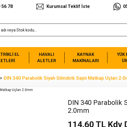
 56 78
Kurumsal Teklif İste
0
TRİKLİ EL
HAVALI
KAYNAK
YÜK
ETLERİ
ALETLER
MAKİNALARI
Ü
DIN 340 Parabolik Siyah Silindirik Saplı Matkap Uçları 2
DIN 340 Parabolik S
2.0mm
114,60 TL Kdv 