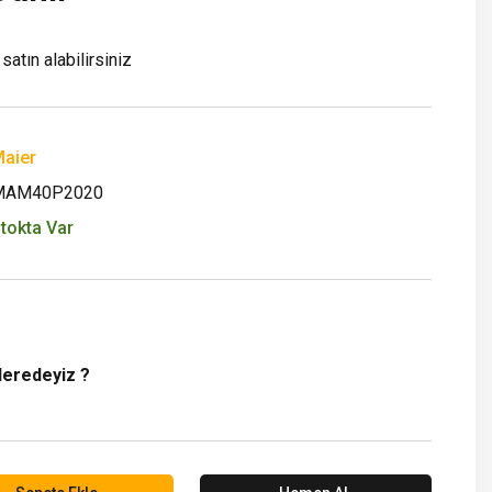
satın alabilirsiniz
aier
MAM40P2020
tokta Var
Neredeyiz ?