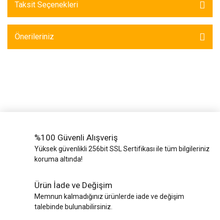
Yük Bantları ve
Taksit Seçenekleri
Ve Teli
Halatlar
Zincir Grubu
Önerileriniz
%100 Güvenli Alışveriş
Yüksek güvenlikli 256bit SSL Sertifikası ile tüm bilgileriniz
koruma altında!
Ürün İade ve Değişim
Memnun kalmadığınız ürünlerde iade ve değişim
talebinde bulunabilirsiniz.