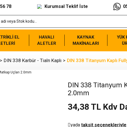
 56 78
Kurumsal Teklif İste
0
TRİKLİ EL
HAVALI
KAYNAK
YÜK
ETLERİ
ALETLER
MAKİNALARI
Ü
DIN 338 Karbür - Tialn Kaplı
DIN 338 Titanyum Kaplı Ful
DIN 338 Titanyum K
2.0mm
34,38 TL Kdv D
yada
taksit seçenekleriyle