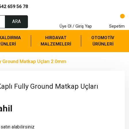
542 659 56 78
ARA
Üye Ol / Giriş Yap
Sepetim
 KALDIRMA
HIRDAVAT
OTOMOTİV
RÜNLERİ
MALZEMELERİ
ÜRÜNLERİ
ly Ground Matkap Uçları 2.0mm
aplı Fully Ground Matkap Uçları
ahil
satın alabilirsiniz