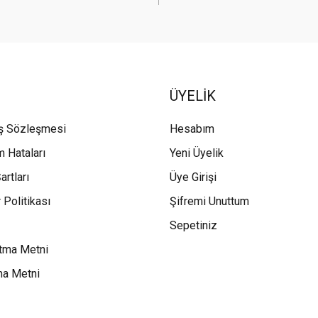
ÜYELİK
ış Sözleşmesi
Hesabım
m Hataları
Yeni Üyelik
artları
Üye Girişi
 Politikası
Şifremi Unuttum
Sepetiniz
tma Metni
ma Metni