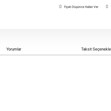
Fiyatı Düşünce Haber Ver
Yorumlar
Taksit Seçenekle
iz gördüğünüz noktaları öneri formunu kullanarak tarafımıza iletebilirsiniz.
Bu ürüne ilk yorumu siz yapın!
Yorum Yaz