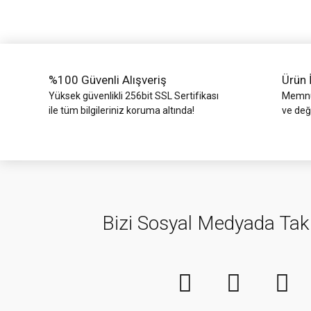
Ürün bilgilerinde hatalar bulunuyor.
Ürün fiyatı diğer sitelerden daha pahalı.
Bu ürüne benzer farklı alternatifler olmalı.
%100 Güvenli Alışveriş
Ürün 
Yüksek güvenlikli 256bit SSL Sertifikası
Memnun
ile tüm bilgileriniz koruma altında!
ve değ
Bizi Sosyal Medyada Tak