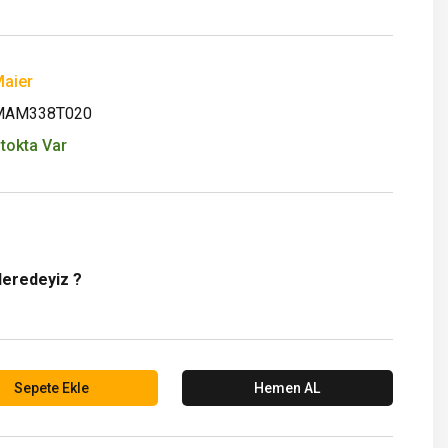
aier
MAM338T020
tokta Var
Neredeyiz ?
Sepete Ekle
Hemen AL