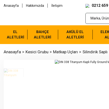
0212 659
Anasayfa
Hakkımızda
İletişim
EL
BAHÇE
AKÜLÜ EL
ELEK
ALETLERİ
ALETLERİ
ALETLERİ
AL
Anasayfa
Kesici Grubu
Matkap Uçları
Silindirik Saplı