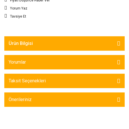
Fiyatı Düşünce Haber Ver
Yorum Yaz
Tavsiye Et
Ürün Bilgisi
Yorumlar
Taksit Seçenekleri
Önerileriniz