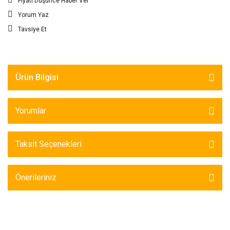
Fiyatı Düşünce Haber Ver
Yorum Yaz
Tavsiye Et
Ürün Bilgisi
Yorumlar
Taksit Seçenekleri
Önerileriniz