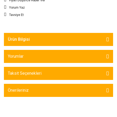
Fiyatı Düşünce Haber Ver
Yorum Yaz
Tavsiye Et
Ürün Bilgisi
Yorumlar
Taksit Seçenekleri
Önerileriniz