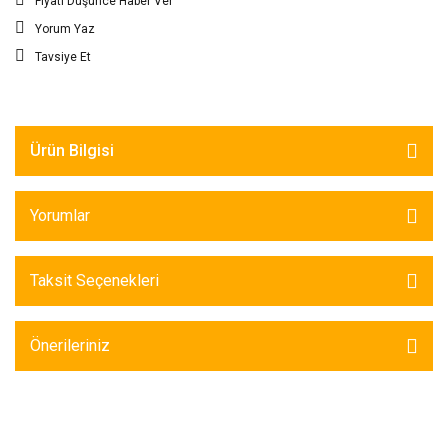
Fiyatı Düşünce Haber Ver
Yorum Yaz
Tavsiye Et
Ürün Bilgisi
Yorumlar
Taksit Seçenekleri
Önerileriniz