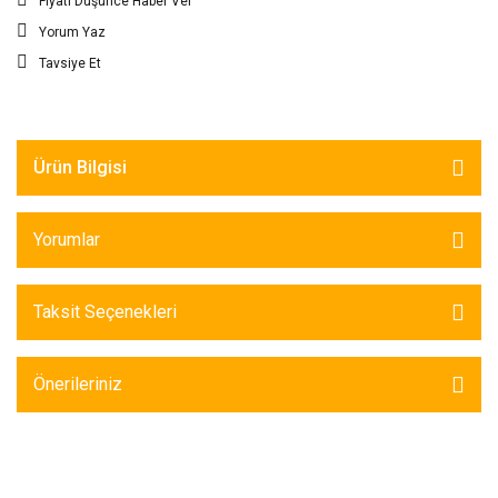
Fiyatı Düşünce Haber Ver
Yorum Yaz
Tavsiye Et
Ürün Bilgisi
Yorumlar
Taksit Seçenekleri
Önerileriniz