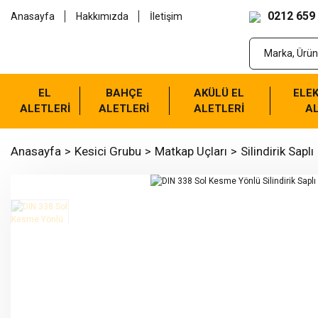
0212 659
Anasayfa
Hakkımızda
İletişim
EL
BAHÇE
AKÜLÜ EL
ELEK
ALETLERİ
ALETLERİ
ALETLERİ
AL
Anasayfa
Kesici Grubu
Matkap Uçları
Silindirik Saplı