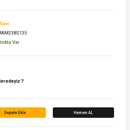
aier
MAM338S135
tokta Var
Neredeyiz ?
Sepete Ekle
Hemen AL