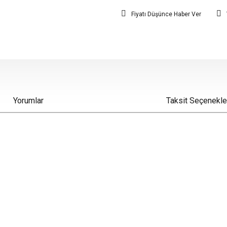
Fiyatı Düşünce Haber Ver
Yorumlar
Taksit Seçenekle
iz gördüğünüz noktaları öneri formunu kullanarak tarafımıza iletebilirsiniz.
Bu ürüne ilk yorumu siz yapın!
Yorum Yaz