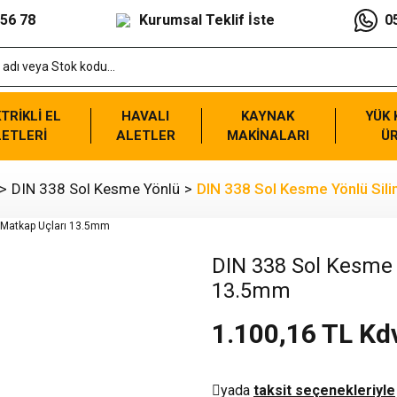
 56 78
Kurumsal Teklif İste
0
TRİKLİ EL
HAVALI
KAYNAK
YÜK
ETLERİ
ALETLER
MAKİNALARI
Ü
DIN 338 Sol Kesme Yönlü
DIN 338 Sol Kesme Yönlü Sili
DIN 338 Sol Kesme Y
13.5mm
1.100,16 TL Kd
yada
taksit seçenekleriyle