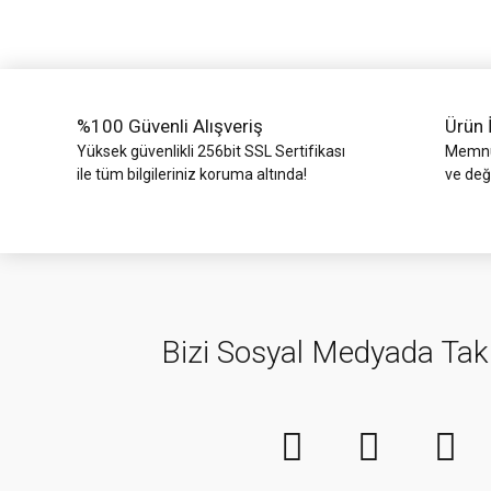
Ürün bilgilerinde hatalar bulunuyor.
Ürün fiyatı diğer sitelerden daha pahalı.
Bu ürüne benzer farklı alternatifler olmalı.
%100 Güvenli Alışveriş
Ürün 
Yüksek güvenlikli 256bit SSL Sertifikası
Memnun
ile tüm bilgileriniz koruma altında!
ve değ
Bizi Sosyal Medyada Tak