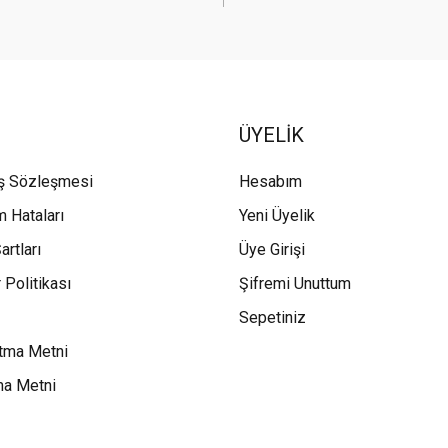
ÜYELİK
ış Sözleşmesi
Hesabım
m Hataları
Yeni Üyelik
artları
Üye Girişi
 Politikası
Şifremi Unuttum
Sepetiniz
tma Metni
ma Metni