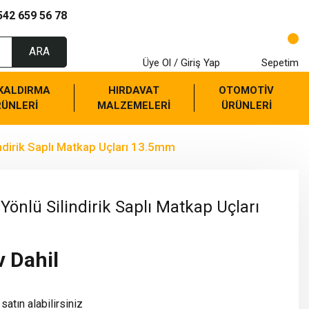
542 659 56 78
ARA
Üye Ol / Giriş Yap
Sepetim
 KALDIRMA
HIRDAVAT
OTOMOTİV
RÜNLERİ
MALZEMELERİ
ÜRÜNLERİ
ndirik Saplı Matkap Uçları 13.5mm
önlü Silindirik Saplı Matkap Uçları
v Dahil
satın alabilirsiniz