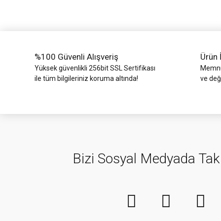
Ürün bilgilerinde hatalar bulunuyor.
Ürün fiyatı diğer sitelerden daha pahalı.
Bu ürüne benzer farklı alternatifler olmalı.
%100 Güvenli Alışveriş
Ürün 
Yüksek güvenlikli 256bit SSL Sertifikası
Memnun
ile tüm bilgileriniz koruma altında!
ve değ
Bizi Sosyal Medyada Tak