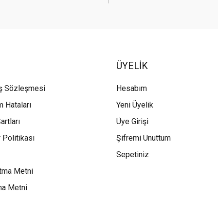
ÜYELİK
ış Sözleşmesi
Hesabım
m Hataları
Yeni Üyelik
artları
Üye Girişi
 Politikası
Şifremi Unuttum
Sepetiniz
tma Metni
ma Metni