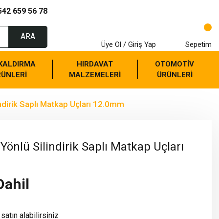
542 659 56 78
ARA
Üye Ol / Giriş Yap
Sepetim
 KALDIRMA
HIRDAVAT
OTOMOTİV
RÜNLERİ
MALZEMELERİ
ÜRÜNLERİ
ndirik Saplı Matkap Uçları 12.0mm
önlü Silindirik Saplı Matkap Uçları
Dahil
satın alabilirsiniz