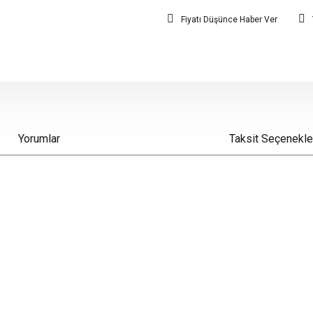
Fiyatı Düşünce Haber Ver
Yorumlar
Taksit Seçenekle
iz gördüğünüz noktaları öneri formunu kullanarak tarafımıza iletebilirsiniz.
Bu ürüne ilk yorumu siz yapın!
Yorum Yaz