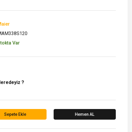
aier
MAM338S120
tokta Var
Neredeyiz ?
Sepete Ekle
Hemen AL