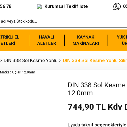
 56 78
Kurumsal Teklif İste
0
TRİKLİ EL
HAVALI
KAYNAK
YÜK
ETLERİ
ALETLER
MAKİNALARI
Ü
DIN 338 Sol Kesme Yönlü
DIN 338 Sol Kesme Yönlü Sili
DIN 338 Sol Kesme Y
12.0mm
744,90 TL Kdv 
yada
taksit seçenekleriyle