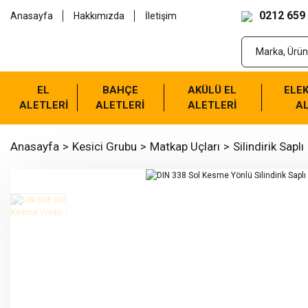
0212 659
Anasayfa
Hakkımızda
İletişim
EL
BAHÇE
AKÜLÜ EL
ELEK
ALETLERİ
ALETLERİ
ALETLERİ
AL
Anasayfa
Kesici Grubu
Matkap Uçları
Silindirik Saplı