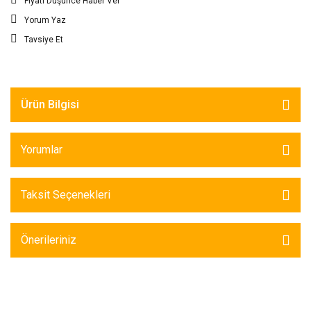
Fiyatı Düşünce Haber Ver
Yorum Yaz
Tavsiye Et
Ürün Bilgisi
Yorumlar
Taksit Seçenekleri
Önerileriniz